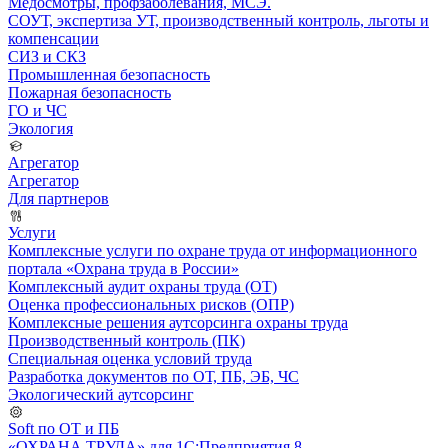
Медосмотры, профзаболевания, МСЭ.
СОУТ, экспертиза УТ, производственный контроль, льготы и
компенсации
СИЗ и СКЗ
Промышленная безопасность
Пожарная безопасность
ГО и ЧС
Экология
Агрегатор
Агрегатор
Для партнеров
Услуги
Комплексные услуги по охране труда от информационного
портала «Охрана труда в России»
Комплексный аудит охраны труда (ОТ)
Оценка профессиональных рисков (ОПР)
Комплексные решения аутсорсинга охраны труда
Производственный контроль (ПК)
Специальная оценка условий труда
Разработка документов по ОТ, ПБ, ЭБ, ЧС
Экологический аутсорсинг
Soft по ОТ и ПБ
«ОХРАНА ТРУДА» для 1С:Предприятия 8