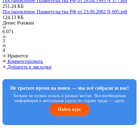
Постановление Правительства РФ от 28.04.1993 N 377.pdf
251.24 КБ
Постановление Правительства РФ от 23.09.2002 N 695.pdf
124.13 КБ
Денис Ронжин
6 071
3
4
Нравится
Комментировать
Добавить в закладки
Не тратьте время на поиск — мы всё собрали за вас!
Больше не нужно искать в разных местах. Вся необходимая
информация и актуальные курсы по охране труда — здесь.
Найти курс