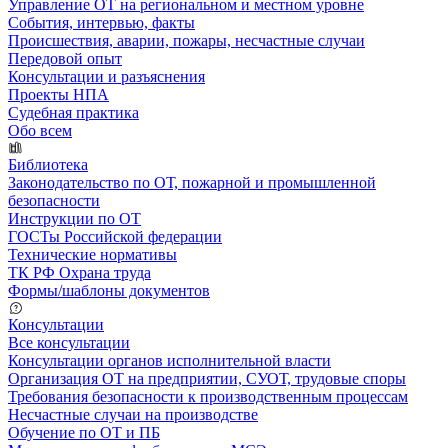
Управление ОТ на региональном и местном уровне
События, интервью, факты
Происшествия, аварии, пожары, несчастные случаи
Передовой опыт
Консультации и разъяснения
Проекты НПА
Судебная практика
Обо всем
Библиотека
Законодательство по ОТ, пожарной и промышленной
безопасности
Инструкции по ОТ
ГОСТы Российской федерации
Технические нормативы
ТК РФ Охрана труда
Формы/шаблоны документов
Консультации
Все консультации
Консультации органов исполнительной власти
Организация ОТ на предприятии, СУОТ, трудовые споры
Требования безопасности к производственным процессам
Несчастные случаи на производстве
Обучение по ОТ и ПБ