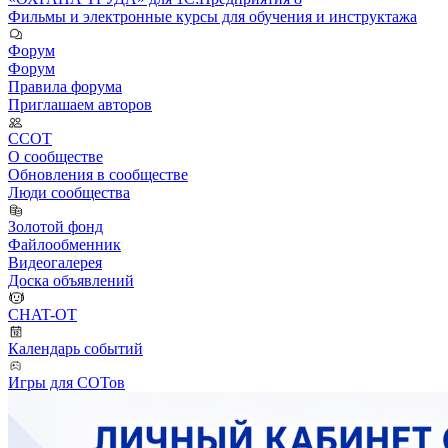
Фильмы и электронные курсы для обучения и инструктажа
Форум
Форум
Правила форума
Приглашаем авторов
ССОТ
О сообществе
Обновления в сообществе
Люди сообщества
Золотой фонд
Файлообменник
Видеогалерея
Доска объявлений
CHAT-OT
Календарь событий
Игры для СОТов