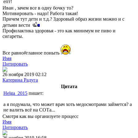
епт!
Иван , зачем все в одну бочку то?
Мотивировать - надо! Работа такая!
Причем тут дети и т.д.? Здоровый образ жизни можно и с
детьми вести
Профилактика здоровья - это как минимум не пиво и
сигареты.
Вcе равно#главное поныть
Имя
Цитировать
26 ноября 2019 02:12
Катерина Радуга
Цитата
Helga_2015
пишет:
а я подумала, что может врач хоть медосмотрами займется? а
не валить всё на СОТа...
Смотря как вы организуете процесс
Имя
Цитировать
26 ноября 2019 16:58