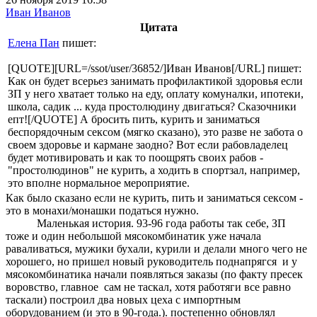
Иван Иванов
Цитата
Елена Пан
пишет:
[QUOTE][URL=/ssot/user/36852/]Иван Иванов[/URL] пишет:
Как он будет всерьез занимать профилактикой здоровья если
ЗП у него хватает только на еду, оплату комуналки, ипотеки,
школа, садик ... куда простолюдину двигаться? Сказочники
епт![/QUOTE] А бросить пить, курить и заниматься
беспорядочным сексом (мягко сказано), это разве не забота о
своем здоровье и кармане заодно? Вот если рабовладелец
будет мотивировать и как то поощрять своих рабов -
"простолюдинов" не курить, а ходить в спортзал, например,
это вполне нормальное мероприятие.
Как было сказано если не курить, пить и заниматься сексом -
это в монахи/монашки податься нужно.
Маленькая история. 93-96 года работы так себе, ЗП
тоже и один небольшой мясокомбинатик уже начала
раваливаться, мужики бухали, курили и делали много чего не
хорошего, но пришел новый руководитель поднапрягся и у
мясокомбинатика начали появляться заказы (по факту пресек
воровство, главное сам не таскал, хотя работяги все равно
таскали) построил два новых цеха с импортным
оборудованием (и это в 90-года.). постепенно обновлял