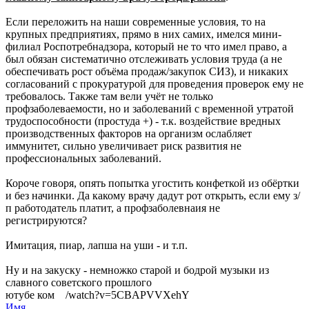
Если переложить на наши современные условия, то на
крупных предприятиях, прямо в них самих, имелся мини-
филиал Роспотребнадзора, который не то что имел право, а
был обязан систематично отслеживать условия труда (а не
обеспечивать рост объёма продаж/закупок СИЗ), и никаких
согласований с прокуратурой для проведения проверок ему не
требовалось. Также там вели учёт не только
профзаболеваемости, но и заболеваний с временной утратой
трудоспособности (простуда +) - т.к. воздействие вредных
производственных факторов на организм ослабляет
иммунитет, сильно увеличивает риск развития не
профессиональных заболеваний.
Короче говоря, опять попытка угостить конфеткой из обёртки
и без начинки. Да какому врачу дадут рот открыть, если ему з/
п работодатель платит, а профзаболевнаия не
регистрируются?
Имитация, пиар, лапша на уши - и т.п.
Ну и на закуску - немножко старой и бодрой музыки из
славного советского прошлого
ютубе ком /watch?v=5CBAPVVXehY
Имя