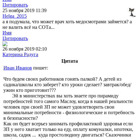
Цитировать
25 ноября 2019 11:39
Helga_2015
а я подумала, что может врач хоть медосмотрами займется? а
не валить всё на СОТа...
Имя
Цитировать
26 ноября 2019 02:10
Катерина Радуга
Цитата
Иван Иванов
пишет:
Что будем своих работников гонять палкой? А детей из
садика/школы кто заберет? кто уроки сделает? завтрак/обед/
ужин кто приготовит???
Эй в министерствах вы хоть знаете про пирамиду
потребностей того самого Маслоу, когда в нашей реальности
человек при своей ЗП не может удовлетворить свои
минимальные потребности - физиологические и потребность
в безопасности?
Как он будет всерьез занимать профилактикой здоровья если
ЗП у него хватает только на еду, оплату комуналки, ипотеки,
школа, садик ... куда простолюдину двигаться? Сказочники