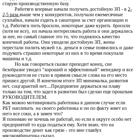
старую производственную базу.
Работяги впервые начали получать достойную ЗП - в
2-
2,5 раза
выше чем у конкурентов, получали ежемесячные
сухпайки, начали ездить в санатории за счет организации и
т.д. Работяги пить бросили, некоторые даже курить бросили
(хотя не все), их начала интересовать работа и они держались
за нее, но самый главное это то, что поднялось качество
конечной работы. Они увидели достойную ЗП, жены
перестали пилить мужей т.к. деньги в семье появились и даже
подумать страшно некоторые из них в то время покупали
машины и т.д.
Но как говориться сказке приходит конец, сие
безобразие увидел "хороший и эффективный" менеджер и все
руководителя не стало в прямом смысле слова на его место
пришел другой. В конечном итоге ЗП минималка, развития
нет, соцгарантий нет....Предприятие держаться на плаву
только на том, что задел в развитии был сделан еще прошлым
РУКОВОДИТЕЛЕМ.
Как можно мотивировать работника в данном случае если
РБТ наплевать на своего работника и он по факту жмет из
него все соки, а в замен что?
Я понимаю не хочешь не работай, но если в округе особо нет
предприятий то куда податься ему. Хотя знаю, что на
производстве денег как грязи - это мне главбух
мясокомбинатика сказал.