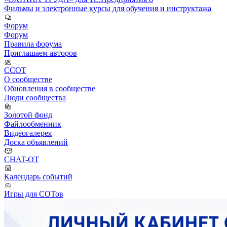
Фильмы и электронные курсы для обучения и инструктажа
Форум
Форум
Правила форума
Приглашаем авторов
ССОТ
О сообществе
Обновления в сообществе
Люди сообщества
Золотой фонд
Файлообменник
Видеогалерея
Доска объявлений
CHAT-OT
Календарь событий
Игры для СОТов