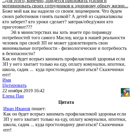
..Для этого, конечно, придется приложить усилия и
мотивировать своих сотрудников к здоровому образу жизни...
Боже мой как вы надоели со своим лицемерием. Что будем
своих работников гонять палкой? А детей из садика/школы
кто заберет? кто уроки сделает? завтрак/обед/ужин кто
приготовит???
Эй в министерствах вы хоть знаете про пирамиду
потребностей того самого Маслоу, когда в нашей реальности
человек при своей ЗП не может удовлетворить свои
минимальные потребности - физиологические и потребность
в безопасности?
Как он будет всерьез занимать профилактикой здоровья если
ЗП у него хватает только на еду, оплату комуналки, ипотеки,
школа, садик ... куда простолюдину двигаться? Сказочники
епт!
Имя
Цитировать
22 ноября 2019 16:42
Елена Пан
Цитата
Иван Иванов
пишет:
Как он будет всерьез занимать профилактикой здоровья если
ЗП у него хватает только на еду, оплату комуналки, ипотеки,
школа, садик ... куда простолюдину двигаться? Сказочники
епт!