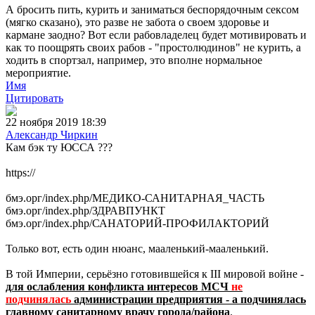
А бросить пить, курить и заниматься беспорядочным сексом
(мягко сказано), это разве не забота о своем здоровье и
кармане заодно? Вот если рабовладелец будет мотивировать и
как то поощрять своих рабов - "простолюдинов" не курить, а
ходить в спортзал, например, это вполне нормальное
мероприятие.
Имя
Цитировать
22 ноября 2019 18:39
Александр Чиркин
Кам бэк ту ЮССА ???
https://
бмэ.орг/index.php/МЕДИКО-САНИТАРНАЯ_ЧАСТЬ
бмэ.орг/index.php/ЗДРАВПУНКТ
бмэ.орг/index.php/САНАТОРИЙ-ПРОФИЛАКТОРИЙ
Только вот, есть один нюанс, мааленький-мааленький.
В той Империи, серьёзно готовившейся к III мировой войне -
для ослабления конфликта интересов МСЧ
не
подчинялась
администрации предприятия - а подчинялась
главному санитарному врачу города/района
.