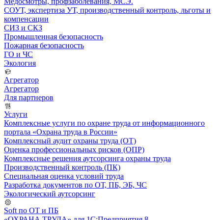
Медосмотры, профзаболевания, МСЭ.
СОУТ, экспертиза УТ, производственный контроль, льготы и
компенсации
СИЗ и СКЗ
Промышленная безопасность
Пожарная безопасность
ГО и ЧС
Экология
Агрегатор
Агрегатор
Для партнеров
Услуги
Комплексные услуги по охране труда от информационного
портала «Охрана труда в России»
Комплексный аудит охраны труда (ОТ)
Оценка профессиональных рисков (ОПР)
Комплексные решения аутсорсинга охраны труда
Производственный контроль (ПК)
Специальная оценка условий труда
Разработка документов по ОТ, ПБ, ЭБ, ЧС
Экологический аутсорсинг
Soft по ОТ и ПБ
«ОХРАНА ТРУДА» для 1С:Предприятия 8