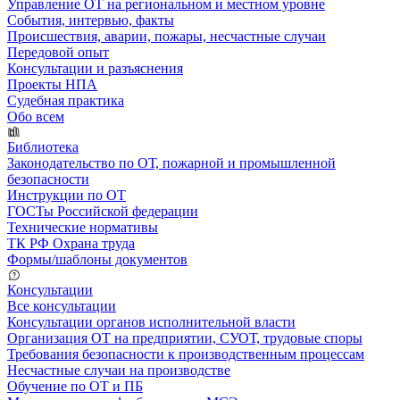
Управление ОТ на региональном и местном уровне
События, интервью, факты
Происшествия, аварии, пожары, несчастные случаи
Передовой опыт
Консультации и разъяснения
Проекты НПА
Судебная практика
Обо всем
Библиотека
Законодательство по ОТ, пожарной и промышленной
безопасности
Инструкции по ОТ
ГОСТы Российской федерации
Технические нормативы
ТК РФ Охрана труда
Формы/шаблоны документов
Консультации
Все консультации
Консультации органов исполнительной власти
Организация ОТ на предприятии, СУОТ, трудовые споры
Требования безопасности к производственным процессам
Несчастные случаи на производстве
Обучение по ОТ и ПБ