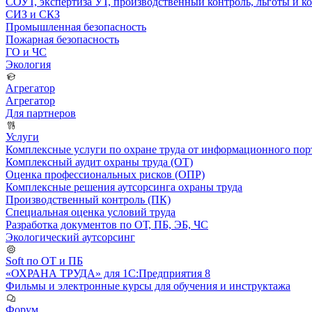
СОУТ, экспертиза УТ, производственный контроль, льготы и 
СИЗ и СКЗ
Промышленная безопасность
Пожарная безопасность
ГО и ЧС
Экология
Агрегатор
Агрегатор
Для партнеров
Услуги
Комплексные услуги по охране труда от информационного порт
Комплексный аудит охраны труда (ОТ)
Оценка профессиональных рисков (ОПР)
Комплексные решения аутсорсинга охраны труда
Производственный контроль (ПК)
Специальная оценка условий труда
Разработка документов по ОТ, ПБ, ЭБ, ЧС
Экологический аутсорсинг
Soft по ОТ и ПБ
«ОХРАНА ТРУДА» для 1С:Предприятия 8
Фильмы и электронные курсы для обучения и инструктажа
Форум