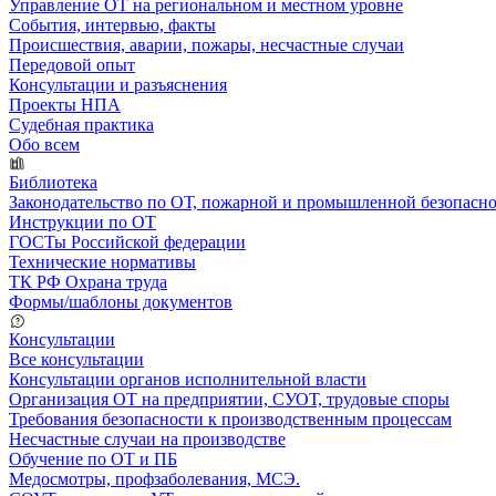
Управление ОТ на региональном и местном уровне
События, интервью, факты
Происшествия, аварии, пожары, несчастные случаи
Передовой опыт
Консультации и разъяснения
Проекты НПА
Судебная практика
Обо всем
Библиотека
Законодательство по ОТ, пожарной и промышленной безопасн
Инструкции по ОТ
ГОСТы Российской федерации
Технические нормативы
ТК РФ Охрана труда
Формы/шаблоны документов
Консультации
Все консультации
Консультации органов исполнительной власти
Организация ОТ на предприятии, СУОТ, трудовые споры
Требования безопасности к производственным процессам
Несчастные случаи на производстве
Обучение по ОТ и ПБ
Медосмотры, профзаболевания, МСЭ.