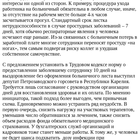
интересы ни одной из сторон. К примеру, процедура ухода
работника на больничный обязательна в любом случае, иначе,
за отсутствие на рабочем месте больше 4-х часов
засчитывается прогул. Стандартный срок листка
нетрудоспособности в случае простудных заболеваний – 7
дней, хотя обычно респираторные явления у человека
исчезают еще раньше. Из-за связанных с больничным потерь в
заработной плате многие сотрудники переносят простуду «на
ногах», тем самым подвергая риску коллег и ухудшая
собственное самочувствие.
С предложением установить в Трудовом кодексе норму о
предоставлении заболевшему сотруднику 10 дней на
выздоровление без оформления больничного листа выступил
депутат Петрозаводского горсовета в Республики Карелия.
Требуется лишь согласование с руководством организации
дней для восстановления здоровья и их оплата. По мнению
инициатора, такой подход более выгоден, чем привычная
схема. Единовременно можно устранить ряд неудобств. В
первую очередь, снизить нагрузку на участковых терапевтов,
уменьшив число обратившихся за лечением, также снизить
объем расходов фонда обязательного медицинского
страхования. У бухгалтерских служб организаций и
кадровиков тоже станет меньше работы. К тому же, у человека
не будет шанса подхватить дозу инфекции при