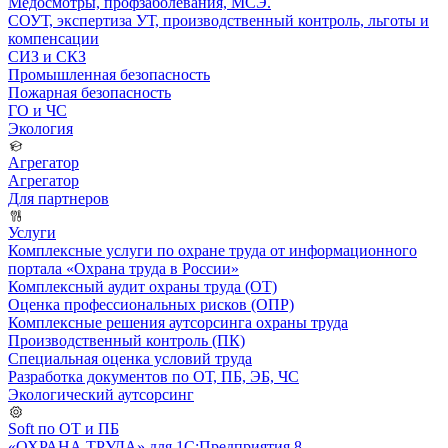
Медосмотры, профзаболевания, МСЭ.
СОУТ, экспертиза УТ, производственный контроль, льготы и
компенсации
СИЗ и СКЗ
Промышленная безопасность
Пожарная безопасность
ГО и ЧС
Экология
Агрегатор
Агрегатор
Для партнеров
Услуги
Комплексные услуги по охране труда от информационного
портала «Охрана труда в России»
Комплексный аудит охраны труда (ОТ)
Оценка профессиональных рисков (ОПР)
Комплексные решения аутсорсинга охраны труда
Производственный контроль (ПК)
Специальная оценка условий труда
Разработка документов по ОТ, ПБ, ЭБ, ЧС
Экологический аутсорсинг
Soft по ОТ и ПБ
«ОХРАНА ТРУДА» для 1С:Предприятия 8