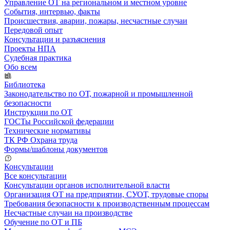
Управление ОТ на региональном и местном уровне
События, интервью, факты
Происшествия, аварии, пожары, несчастные случаи
Передовой опыт
Консультации и разъяснения
Проекты НПА
Судебная практика
Обо всем
Библиотека
Законодательство по ОТ, пожарной и промышленной
безопасности
Инструкции по ОТ
ГОСТы Российской федерации
Технические нормативы
ТК РФ Охрана труда
Формы/шаблоны документов
Консультации
Все консультации
Консультации органов исполнительной власти
Организация ОТ на предприятии, СУОТ, трудовые споры
Требования безопасности к производственным процессам
Несчастные случаи на производстве
Обучение по ОТ и ПБ