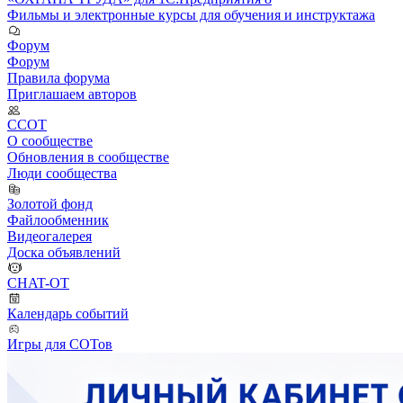
Фильмы и электронные курсы для обучения и инструктажа
Форум
Форум
Правила форума
Приглашаем авторов
ССОТ
О сообществе
Обновления в сообществе
Люди сообщества
Золотой фонд
Файлообменник
Видеогалерея
Доска объявлений
CHAT-OT
Календарь событий
Игры для СОТов