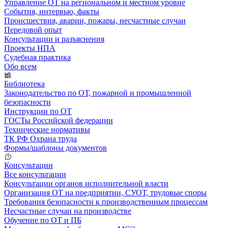
Управление ОТ на региональном и местном уровне
События, интервью, факты
Происшествия, аварии, пожары, несчастные случаи
Передовой опыт
Консультации и разъяснения
Проекты НПА
Судебная практика
Обо всем
Библиотека
Законодательство по ОТ, пожарной и промышленной
безопасности
Инструкции по ОТ
ГОСТы Российской федерации
Технические нормативы
ТК РФ Охрана труда
Формы/шаблоны документов
Консультации
Все консультации
Консультации органов исполнительной власти
Организация ОТ на предприятии, СУОТ, трудовые споры
Требования безопасности к производственным процессам
Несчастные случаи на производстве
Обучение по ОТ и ПБ