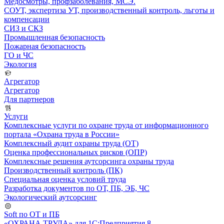
Медосмотры, профзаболевания, МСЭ.
СОУТ, экспертиза УТ, производственный контроль, льготы и
компенсации
СИЗ и СКЗ
Промышленная безопасность
Пожарная безопасность
ГО и ЧС
Экология
Агрегатор
Агрегатор
Для партнеров
Услуги
Комплексные услуги по охране труда от информационного
портала «Охрана труда в России»
Комплексный аудит охраны труда (ОТ)
Оценка профессиональных рисков (ОПР)
Комплексные решения аутсорсинга охраны труда
Производственный контроль (ПК)
Специальная оценка условий труда
Разработка документов по ОТ, ПБ, ЭБ, ЧС
Экологический аутсорсинг
Soft по ОТ и ПБ
«ОХРАНА ТРУДА» для 1С:Предприятия 8