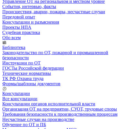
Управление ОТ на региональном и местном уровне
События, интервью, факты
Происшествия, аварии, пожары, несчастные случаи
Передовой опыт
Консультации и разъяснения
Проекты НПА
Судебная практика
Обо всем
Библиотека
Законодательство по ОТ, пожарной и промышленной
безопасности
Инструкции по ОТ
ГОСТы Российской федерации
Технические нормативы
ТК РФ Охрана труда
Формы/шаблоны документов
Консультации
Все консультации
Консультации органов исполнительной власти
Организация ОТ на предприятии, СУОТ, трудовые споры
Требования безопасности к производственным процессам
Несчастные случаи на производстве
Обучение по ОТ и ПБ