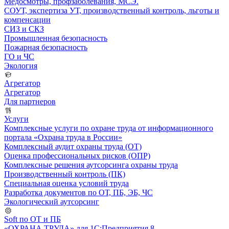
Медосмотры, профзаболевания, МСЭ.
СОУТ, экспертиза УТ, производственный контроль, льготы и
компенсации
СИЗ и СКЗ
Промышленная безопасность
Пожарная безопасность
ГО и ЧС
Экология
Агрегатор
Агрегатор
Для партнеров
Услуги
Комплексные услуги по охране труда от информационного
портала «Охрана труда в России»
Комплексный аудит охраны труда (ОТ)
Оценка профессиональных рисков (ОПР)
Комплексные решения аутсорсинга охраны труда
Производственный контроль (ПК)
Специальная оценка условий труда
Разработка документов по ОТ, ПБ, ЭБ, ЧС
Экологический аутсорсинг
Soft по ОТ и ПБ
«ОХРАНА ТРУДА» для 1С:Предприятия 8