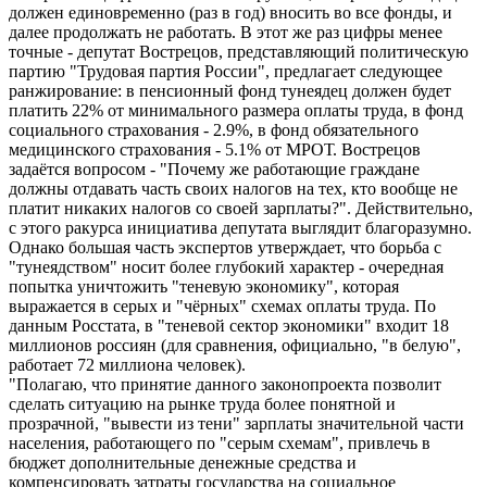
должен единовременно (раз в год) вносить во все фонды, и
далее продолжать не работать. В этот же раз цифры менее
точные - депутат Вострецов, представляющий политическую
партию "Трудовая партия России", предлагает следующее
ранжирование: в пенсионный фонд тунеядец должен будет
платить 22% от минимального размера оплаты труда, в фонд
социального страхования - 2.9%, в фонд обязательного
медицинского страхования - 5.1% от МРОТ. Вострецов
задаётся вопросом - "Почему же работающие граждане
должны отдавать часть своих налогов на тех, кто вообще не
платит никаких налогов со своей зарплаты?". Действительно,
с этого ракурса инициатива депутата выглядит благоразумно.
Однако большая часть экспертов утверждает, что борьба с
"тунеядством" носит более глубокий характер - очередная
попытка уничтожить "теневую экономику", которая
выражается в серых и "чёрных" схемах оплаты труда. По
данным Росстата, в "теневой сектор экономики" входит 18
миллионов россиян (для сравнения, официально, "в белую",
работает 72 миллиона человек).
"Полагаю, что принятие данного законопроекта позволит
сделать ситуацию на рынке труда более понятной и
прозрачной, "вывести из тени" зарплаты значительной части
населения, работающего по "серым схемам", привлечь в
бюджет дополнительные денежные средства и
компенсировать затраты государства на социальное