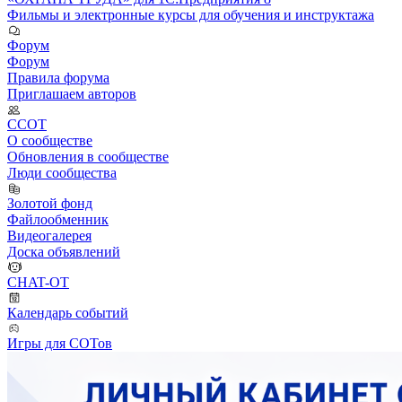
Фильмы и электронные курсы для обучения и инструктажа
Форум
Форум
Правила форума
Приглашаем авторов
ССОТ
О сообществе
Обновления в сообществе
Люди сообщества
Золотой фонд
Файлообменник
Видеогалерея
Доска объявлений
CHAT-OT
Календарь событий
Игры для СОТов