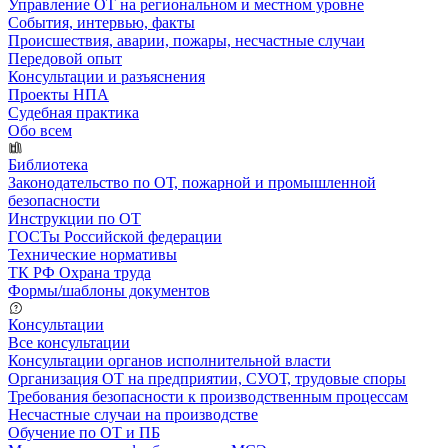
Управление ОТ на региональном и местном уровне
События, интервью, факты
Происшествия, аварии, пожары, несчастные случаи
Передовой опыт
Консультации и разъяснения
Проекты НПА
Судебная практика
Обо всем
Библиотека
Законодательство по ОТ, пожарной и промышленной
безопасности
Инструкции по ОТ
ГОСТы Российской федерации
Технические нормативы
ТК РФ Охрана труда
Формы/шаблоны документов
Консультации
Все консультации
Консультации органов исполнительной власти
Организация ОТ на предприятии, СУОТ, трудовые споры
Требования безопасности к производственным процессам
Несчастные случаи на производстве
Обучение по ОТ и ПБ