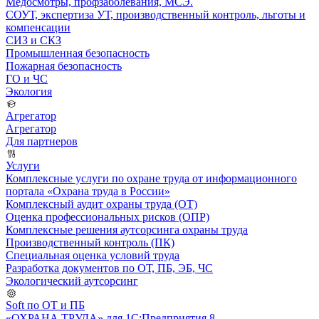
Медосмотры, профзаболевания, МСЭ.
СОУТ, экспертиза УТ, производственный контроль, льготы и
компенсации
СИЗ и СКЗ
Промышленная безопасность
Пожарная безопасность
ГО и ЧС
Экология
Агрегатор
Агрегатор
Для партнеров
Услуги
Комплексные услуги по охране труда от информационного
портала «Охрана труда в России»
Комплексный аудит охраны труда (ОТ)
Оценка профессиональных рисков (ОПР)
Комплексные решения аутсорсинга охраны труда
Производственный контроль (ПК)
Специальная оценка условий труда
Разработка документов по ОТ, ПБ, ЭБ, ЧС
Экологический аутсорсинг
Soft по ОТ и ПБ
«ОХРАНА ТРУДА» для 1С:Предприятия 8