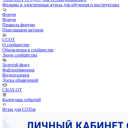
Фильмы и электронные курсы для обучения и инструктажа
Форум
Форум
Правила форума
Приглашаем авторов
ССОТ
О сообществе
Обновления в сообществе
Люди сообщества
Золотой фонд
Файлообменник
Видеогалерея
Доска объявлений
CHAT-OT
Календарь событий
Игры для СОТов