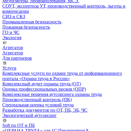
Медосмотры, профзаболевания, МСЭ.
СОУТ, экспертиза УТ, производственный контроль, льготы и
компенсации
СИЗ и СКЗ
Промышленная безопасность
Пожарная безопасность
ГО и ЧС
Экология
Агрегатор
Агрегатор
Для партнеров
Услуги
Комплексные услуги по охране труда от информационного
портала «Охрана труда в России»
Комплексный аудит охраны труда (ОТ)
Оценка профессиональных рисков (ОПР)
Комплексные решения аутсорсинга охраны труда
Производственный контроль (ПК)
Специальная оценка условий труда
Разработка документов по ОТ, ПБ, ЭБ, ЧС
Экологический аутсорсинг
Soft по ОТ и ПБ
«ОХРАНА ТРУДА» для 1С:Предприятия 8