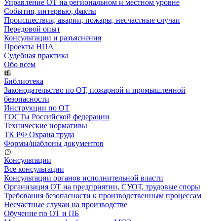
Управление ОТ на региональном и местном уровне
События, интервью, факты
Происшествия, аварии, пожары, несчастные случаи
Передовой опыт
Консультации и разъяснения
Проекты НПА
Судебная практика
Обо всем
Библиотека
Законодательство по ОТ, пожарной и промышленной
безопасности
Инструкции по ОТ
ГОСТы Российской федерации
Технические нормативы
ТК РФ Охрана труда
Формы/шаблоны документов
Консультации
Все консультации
Консультации органов исполнительной власти
Организация ОТ на предприятии, СУОТ, трудовые споры
Требования безопасности к производственным процессам
Несчастные случаи на производстве
Обучение по ОТ и ПБ