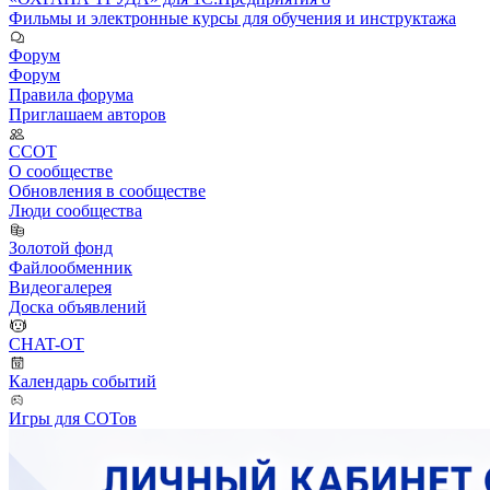
Фильмы и электронные курсы для обучения и инструктажа
Форум
Форум
Правила форума
Приглашаем авторов
ССОТ
О сообществе
Обновления в сообществе
Люди сообщества
Золотой фонд
Файлообменник
Видеогалерея
Доска объявлений
CHAT-OT
Календарь событий
Игры для СОТов