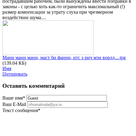
пострадавшим рабочим, были вынуждены ввести поправки в
законы - с целью хоть как-то ограничить максимальный (!)
размер компенсации за утрату слуха при чрезмерном
воздействии шума....
Мани мани мани, маст би фанни, итс э рич мэн ворлд....jpg
(139.04 КБ)
Имя
Цитировать
Оставить комментарий
Ваше имя
*
Ваш E-Mail
Текст сообщения
*