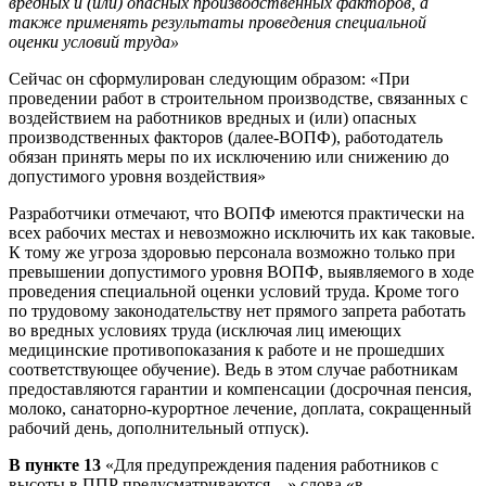
вредных и (или) опасных производственных факторов, а
также применять результаты проведения специальной
оценки условий труда»
Сейчас он сформулирован следующим образом: «При
проведении работ в строительном производстве, связанных с
воздействием на работников вредных и (или) опасных
производственных факторов (далее-ВОПФ), работодатель
обязан принять меры по их исключению или снижению до
допустимого уровня воздействия»
Разработчики отмечают, что ВОПФ имеются практически на
всех рабочих местах и невозможно исключить их как таковые.
К тому же угроза здоровью персонала возможно только при
превышении допустимого уровня ВОПФ, выявляемого в ходе
проведения специальной оценки условий труда. Кроме того
по трудовому законодательству нет прямого запрета работать
во вредных условиях труда (исключая лиц имеющих
медицинские противопоказания к работе и не прошедших
соответствующее обучение). Ведь в этом случае работникам
предоставляются гарантии и компенсации (досрочная пенсия,
молоко, санаторно-курортное лечение, доплата, сокращенный
рабочий день, дополнительный отпуск).
В пункте 13
«Для предупреждения падения работников с
высоты в ППР предусматриваются…» слова «в