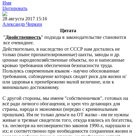
Имя
Цитировать
28 августа 2017 15:16
Александр Чиркин
Цитата
"
Двойственность
" подхода в законодательстве становится
все очевиднее.
Действительно, в наследство от СССР нам достались не
только (ныне прихватизированные) шахты, заводы и др.
ценные народнохозяйственные объекты, но и написанные
кровью требования обеспечения безопасности труда.
Пользуясь современным языком - научно обоснованные
требования, соблюдение которых сводит риск для жизни и/
или здоровья к пренебрежимо малой величине, или к
минимально достижимому.
С другой стороны, мы имеем "собственничков", готовых на
всё ради личного обогащения, и хрен что делающих для
страны, народа и экономики (нередко с криминальным
прошлым). Им не только деньги на ОТ жалко - им не нужны
живые и трезвые свидетели того, откуда взялись их богатства,
т.к. несмотря на несовершенство законов 1990-х, нарушали и
их; и соответственно при необходимости сохранения жизни и