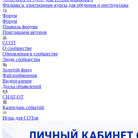
Фильмы и электронные курсы для обучения и инструктажа
Форум
Форум
Правила форума
Приглашаем авторов
ССОТ
О сообществе
Обновления в сообществе
Люди сообщества
Золотой фонд
Файлообменник
Видеогалерея
Доска объявлений
CHAT-OT
Календарь событий
Игры для СОТов