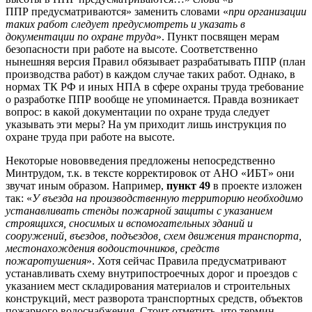
ППР предусматриваются» заменить словами «
при организации
таких работ следует предусмотреть и указать в
документации по охране труда
». Пункт посвящен мерам
безопасности при работе на высоте. Соответственно
нынешняя версия Правил обязывает разрабатывать ППР (план
производства работ) в каждом случае таких работ. Однако, в
нормах ТК РФ и иных НПА в сфере охраны труда требование
о разработке ППР вообще не упоминается. Правда возникает
вопрос: в какой документации по охране труда следует
указывать эти меры? На ум приходит лишь инструкция по
охране труда при работе на высоте.
Некоторые нововведения предложены непосредственно
Минтрудом, т.к. в тексте корректировок от АНО «ИБТ» они
звучат иным образом. Например,
пункт 49
в проекте изложен
так: «
У въезда на производственную территорию необходимо
устанавливать стенды пожарной защиты с указанием
строящихся, сносимых и вспомогательных зданий и
сооружений, въездов, подъездов, схем движения транспорта,
местонахождения водоисточников, средств
пожаротушения
». Хотя сейчас Правила предусматривают
устанавливать схему внутрипостроечных дорог и проездов с
указанием мест складирования материалов и строительных
конструкций, мест разворота транспортных средств, объектов
пожарного водоснабжения. Стоит отметить, что термин