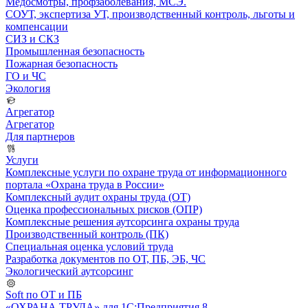
Медосмотры, профзаболевания, МСЭ.
СОУТ, экспертиза УТ, производственный контроль, льготы и
компенсации
СИЗ и СКЗ
Промышленная безопасность
Пожарная безопасность
ГО и ЧС
Экология
Агрегатор
Агрегатор
Для партнеров
Услуги
Комплексные услуги по охране труда от информационного
портала «Охрана труда в России»
Комплексный аудит охраны труда (ОТ)
Оценка профессиональных рисков (ОПР)
Комплексные решения аутсорсинга охраны труда
Производственный контроль (ПК)
Специальная оценка условий труда
Разработка документов по ОТ, ПБ, ЭБ, ЧС
Экологический аутсорсинг
Soft по ОТ и ПБ
«ОХРАНА ТРУДА» для 1С:Предприятия 8