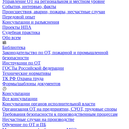
Управление ОТ на региональном и местном уровне
События, интервью, факты
Происшествия, аварии, пожары, несчастные случаи
Передовой опыт
Консультации и разъяснения
Проекты НПА
Судебная практика
Обо всем
Библиотека
Законодательство по ОТ, пожарной и промышленной
безопасности
Инструкции по ОТ
ГОСТы Российской федерации
Технические нормативы
ТК РФ Охрана труда
Формы/шаблоны документов
Консультации
Все консультации
Консультации органов исполнительной власти
Организация ОТ на предприятии, СУОТ, трудовые споры
Требования безопасности к производственным процессам
Несчастные случаи на производстве
Обучение по ОТ и ПБ