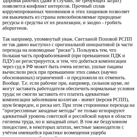
здоровья рабочих (даже в случаях, не требующих затрат)
появляется конфликт интересов. Прочный сплав
коррумпированных чиновников и этих хищников позволяет
им выкачивать из страны невозобновляемые природные
ресурсы и средства от их реализации, и заодно - гробить
аборигенов.
Так например, упомянутый уваж. Светланой Поповой РСПП
не так давно выступил с оригинальной инициативой (в части
перехода на новомодные "риски"). Пользуясь тем, что
большая часть профзаболеваний (при превышении ПДК и
ПДУ) не регистрируется, и тем, что добиться компенсации
через суд в РФ может быть очень нелегко, ушлые пацаны
вычислили риск при превышении этих самых (научно
обоснованных) ограничений - и предложили их отменить.
Вообще. Т.е. если рабочие при, например, сильном шуме, не
могут заставить работодателя обеспечить нормальные условия
труда; не смогли заставить его платить адекватные
компенсации заболевшим коллегам - значит (версия РСПП),
шум безвреден, и риска нет. При этом сторонники перехода на
"прогрессивные западные методы" не только игнорируют
адекватный уровень советской и российской науки в области
гигиены труда, но и западный опыт. В том же бездуховном
пиндостане, в некоторых штатах, местные законодатели с
учётом имевшейся практики возмещения ущерба