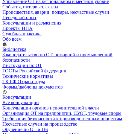
Управление ОТ на региональном и местном уровне
События, интервью, факты
Происшествия, аварии, пожары, несчастные случаи
Передовой опыт
Консультации и разъяснения
Проекты НПА
Судебная практика
Обо всем
Библиотека
Законодательство по ОТ, пожарной и промышленной
безопасности
Инструкции по ОТ
ГОСТы Российской федерации
Технические нормативы
ТК РФ Охрана труда
Формы/шаблоны документов
Консультации
Все консультации
Консультации органов исполнительной власти
Организация ОТ на предприятии, СУОТ, трудовые споры
Требования безопасности к производственным процессам
Несчастные случаи на производстве
Обучение по ОТ и ПБ