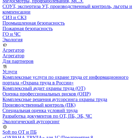
Медосмотры, профзаболевания, МСЭ.
СОУТ, экспертиза УТ, производственный контроль, льготы и
компенсации
СИЗ и СКЗ
Промышленная безопасность
Пожарная безопасность
ГО и ЧС
Экология
Агрегатор
Агрегатор
Для партнеров
Услуги
Комплексные услуги по охране труда от информационного
портала «Охрана труда в России»
Комплексный аудит охраны труда (ОТ)
Оценка профессиональных рисков (ОПР)
Комплексные решения аутсорсинга охраны труда
Производственный контроль (ПК)
Специальная оценка условий труда
Разработка документов по ОТ, ПБ, ЭБ, ЧС
Экологический аутсорсинг
Soft по ОТ и ПБ
«ОХРАНА ТРУДА» для 1С:Предприятия 8