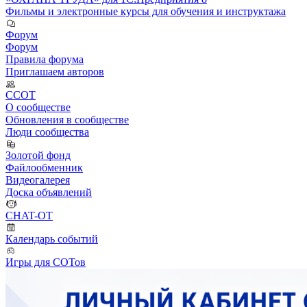
Фильмы и электронные курсы для обучения и инструктажа
Форум
Форум
Правила форума
Приглашаем авторов
ССОТ
О сообществе
Обновления в сообществе
Люди сообщества
Золотой фонд
Файлообменник
Видеогалерея
Доска объявлений
CHAT-OT
Календарь событий
Игры для СОТов