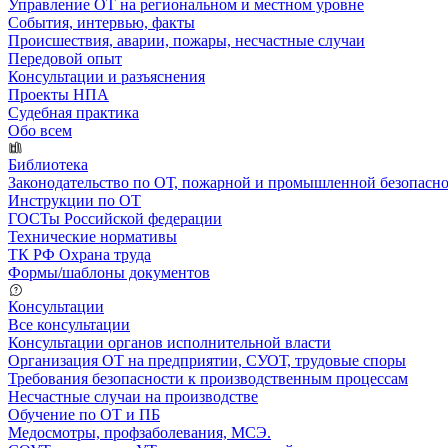
Управление ОТ на региональном и местном уровне
События, интервью, факты
Происшествия, аварии, пожары, несчастные случаи
Передовой опыт
Консультации и разъяснения
Проекты НПА
Судебная практика
Обо всем
Библиотека
Законодательство по ОТ, пожарной и промышленной безопасн
Инструкции по ОТ
ГОСТы Российской федерации
Технические нормативы
ТК РФ Охрана труда
Формы/шаблоны документов
Консультации
Все консультации
Консультации органов исполнительной власти
Организация ОТ на предприятии, СУОТ, трудовые споры
Требования безопасности к производственным процессам
Несчастные случаи на производстве
Обучение по ОТ и ПБ
Медосмотры, профзаболевания, МСЭ.