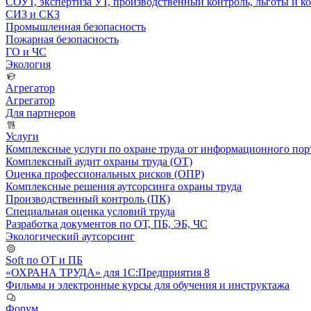
СОУТ, экспертиза УТ, производственный контроль, льготы и 
СИЗ и СКЗ
Промышленная безопасность
Пожарная безопасность
ГО и ЧС
Экология
Агрегатор
Агрегатор
Для партнеров
Услуги
Комплексные услуги по охране труда от информационного порт
Комплексный аудит охраны труда (ОТ)
Оценка профессиональных рисков (ОПР)
Комплексные решения аутсорсинга охраны труда
Производственный контроль (ПК)
Специальная оценка условий труда
Разработка документов по ОТ, ПБ, ЭБ, ЧС
Экологический аутсорсинг
Soft по ОТ и ПБ
«ОХРАНА ТРУДА» для 1С:Предприятия 8
Фильмы и электронные курсы для обучения и инструктажа
Форум