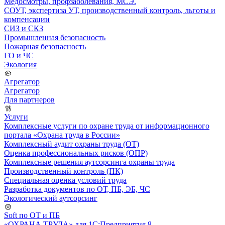
Медосмотры, профзаболевания, МСЭ.
СОУТ, экспертиза УТ, производственный контроль, льготы и
компенсации
СИЗ и СКЗ
Промышленная безопасность
Пожарная безопасность
ГО и ЧС
Экология
Агрегатор
Агрегатор
Для партнеров
Услуги
Комплексные услуги по охране труда от информационного
портала «Охрана труда в России»
Комплексный аудит охраны труда (ОТ)
Оценка профессиональных рисков (ОПР)
Комплексные решения аутсорсинга охраны труда
Производственный контроль (ПК)
Специальная оценка условий труда
Разработка документов по ОТ, ПБ, ЭБ, ЧС
Экологический аутсорсинг
Soft по ОТ и ПБ
«ОХРАНА ТРУДА» для 1С:Предприятия 8