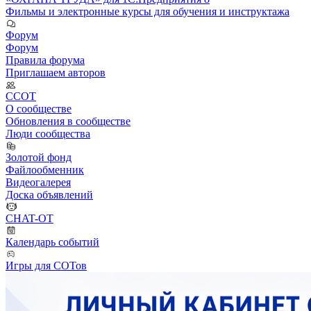
Фильмы и электронные курсы для обучения и инструктажа
Форум
Форум
Правила форума
Приглашаем авторов
ССОТ
О сообществе
Обновления в сообществе
Люди сообщества
Золотой фонд
Файлообменник
Видеогалерея
Доска объявлений
CHAT-OT
Календарь событий
Игры для СОТов