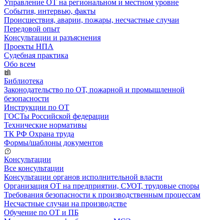
Управление ОТ на региональном и местном уровне
События, интервью, факты
Происшествия, аварии, пожары, несчастные случаи
Передовой опыт
Консультации и разъяснения
Проекты НПА
Судебная практика
Обо всем
Библиотека
Законодательство по ОТ, пожарной и промышленной
безопасности
Инструкции по ОТ
ГОСТы Российской федерации
Технические нормативы
ТК РФ Охрана труда
Формы/шаблоны документов
Консультации
Все консультации
Консультации органов исполнительной власти
Организация ОТ на предприятии, СУОТ, трудовые споры
Требования безопасности к производственным процессам
Несчастные случаи на производстве
Обучение по ОТ и ПБ