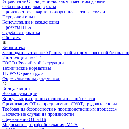
Управление ОТ на региональном и местном уровне
События, интервью, факты
Происшествия, аварии, пожары, несчастные случаи
Передовой опыт
Консультации и разъяснения
Проекты НПА
Судебная практика
Обо всем
Библиотека
Законодательство по ОТ, пожарной и промышленной безопасн
Инструкции по ОТ
ГОСТы Российской федерации
Технические нормативы
ТК РФ Охрана труда
Формы/шаблоны документов
Консультации
Все консультации
Консультации органов исполнительной власти
Организация ОТ на предприятии, СУОТ, трудовые споры
Требования безопасности к производственным процессам
Несчастные случаи на производстве
Обучение по ОТ и ПБ
Медосмотры, профзаболевания, МСЭ.