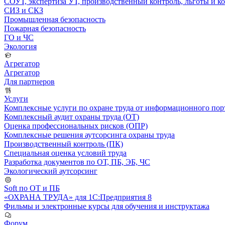
СОУТ, экспертиза УТ, производственный контроль, льготы и 
СИЗ и СКЗ
Промышленная безопасность
Пожарная безопасность
ГО и ЧС
Экология
Агрегатор
Агрегатор
Для партнеров
Услуги
Комплексные услуги по охране труда от информационного порт
Комплексный аудит охраны труда (ОТ)
Оценка профессиональных рисков (ОПР)
Комплексные решения аутсорсинга охраны труда
Производственный контроль (ПК)
Специальная оценка условий труда
Разработка документов по ОТ, ПБ, ЭБ, ЧС
Экологический аутсорсинг
Soft по ОТ и ПБ
«ОХРАНА ТРУДА» для 1С:Предприятия 8
Фильмы и электронные курсы для обучения и инструктажа
Форум