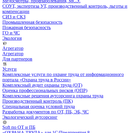
Медосмотры, профзаболевания, МСЭ.
СОУТ, экспертиза УТ, производственный контроль, льготы и
компенсации
СИЗ и СКЗ
Промышленная безопасность
Пожарная безопасность
ГО и ЧС
Экология
Агрегатор
Агрегатор
Для партнеров
Услуги
Комплексные услуги по охране труда от информационного
портала «Охрана труда в России»
Комплексный аудит охраны труда (ОТ)
Оценка профессиональных рисков (ОПР)
Комплексные решения аутсорсинга охраны труда
Производственный контроль (ПК)
Специальная оценка условий труда
Разработка документов по ОТ, ПБ, ЭБ, ЧС
Экологический аутсорсинг
Soft по ОТ и ПБ
«ОХРАНА ТРУДА» для 1С:Предприятия 8