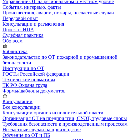
Управление ОТ на региональном и местном уровне
События, интервью, факты
Происшествия, аварии, пожары, несчастные случаи
Передовой опыт
Консультации и разъяснения
Проекты НПА
Судебная практика
Обо всем
Библиотека
Законодательство по ОТ, пожарной и промышленной
безопасности
Инструкции по ОТ
ГОСТы Российской федерации
Технические нормативы
ТК РФ Охрана труда
Формы/шаблоны документов
Консультации
Все консультации
Консультации органов исполнительной власти
Организация ОТ на предприятии, СУОТ, трудовые споры
Требования безопасности к производственным процессам
Несчастные случаи на производстве
Обучение по ОТ и ПБ