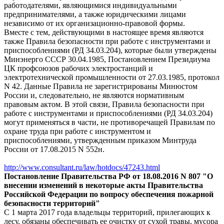
работодателями, являющимися индивидуальными
предпринимателями, а также юридическими лицами
независимо от их организационно-правовой формы.
Вместе с тем, действующими в настоящее время являются
также Правила безопасности при работе с инструментами и
приспособлениями (РД 34.03.204), которые были утверждены
Минэнерго СССР 30.04.1985, Постановлением Президиума
ЦК профсоюзов рабочих электростанций и
электротехнической промышленности от 27.03.1985, протокол
N 42. Данные Правила не зарегистрированы Минюстом
России и, следовательно, не являются нормативным
правовым актом. В этой связи, Правила безопасности при
работе с инструментами и приспособлениями (РД 34.03.204)
могут применяться в части, не противоречащей Правилам по
охране труда при работе с инструментом и
приспособлениями, утвержденным приказом Минтруда
России от 17.08.2015 N 552н.
http://www.consultant.ru/law/hotdocs/47243.html
Постановление Правительства РФ от 18.08.2016 N 807 "О
внесении изменений в некоторые акты Правительства
Российской Федерации по вопросу обеспечения пожарной
безопасности территорий"
С 1 марта 2017 года владельцы территорий, прилегающих к
лесу, обязаны обеспечивать ее очистку от сухой травы, мусора