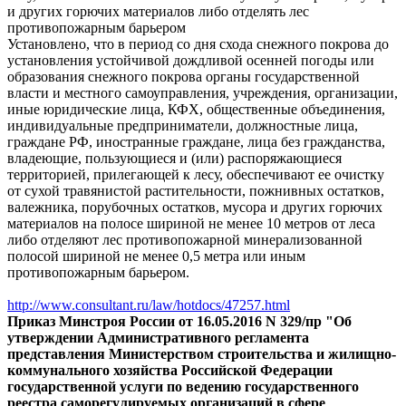
и других горючих материалов либо отделять лес
противопожарным барьером
Установлено, что в период со дня схода снежного покрова до
установления устойчивой дождливой осенней погоды или
образования снежного покрова органы государственной
власти и местного самоуправления, учреждения, организации,
иные юридические лица, КФХ, общественные объединения,
индивидуальные предприниматели, должностные лица,
граждане РФ, иностранные граждане, лица без гражданства,
владеющие, пользующиеся и (или) распоряжающиеся
территорией, прилегающей к лесу, обеспечивают ее очистку
от сухой травянистой растительности, пожнивных остатков,
валежника, порубочных остатков, мусора и других горючих
материалов на полосе шириной не менее 10 метров от леса
либо отделяют лес противопожарной минерализованной
полосой шириной не менее 0,5 метра или иным
противопожарным барьером.
http://www.consultant.ru/law/hotdocs/47257.html
Приказ Минстроя России от 16.05.2016 N 329/пр "Об
утверждении Административного регламента
представления Министерством строительства и жилищно-
коммунального хозяйства Российской Федерации
государственной услуги по ведению государственного
реестра саморегулируемых организаций в сфере