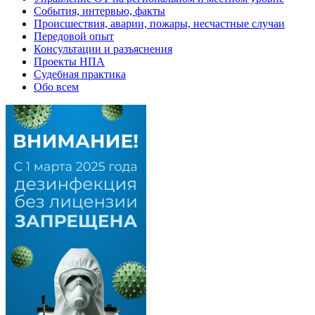
События, интервью, факты
Происшествия, аварии, пожары, несчастные случаи
Передовой опыт
Консультации и разъяснения
Проекты НПА
Судебная практика
Обо всем