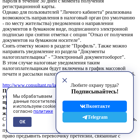
пароля в течение 30 дней с момента получения
регистрационной карты.
Однако для пользователей "Личного кабинета" реализована
возможность направления в налоговый орган (по умолчанию
- по месту жительства) уведомления о направлении
документов в бумажном виде, подписанного электронной
подписью при снятии отметки с опции "Отказ от получения
документов на бумажном носителе".
Снять отметку можно в разделе "Профиль". Также можно
направить уведомление из раздела "Документы
налогоплательщика" - "Электронный документооборот".
В этом случае налоговые уведомления таким
налогоплательщикам будут включены в график массовой
печати и рассылки налоговых уведомлений после 01.09.2016.
http://www.consultant.ru/law/hotdocs/47286.html
Любите охрану труда?
Приказ Минтранса России от 31.03.2016 N 84 "Об
Подписывайтесь!
утверждении Правил предъявления и рассмотрения
Мы обрабатываем
данные посетителей
претензий при перевозке грузов, порожних грузовых
Вконтакте
и используем cookies
вагонов, не принадлежащих перевозчику,
согласно
политике
железнодорожным транспортом"
Telegram
Согласно новому приказу грузоотправитель, грузополучатель,
ОК
а в отдельных случаях также владелец железнодорожного
пути необщего пользования, вагонов, контейнеров имеет
право предъявить перевозчику претензии, связанные с