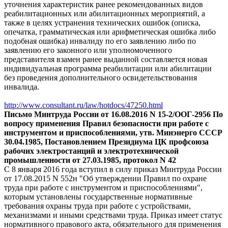
уточнения характеристик ранее рекомендованных видов
реабилитационных или абилитационных мероприятий, а
также в целях устранения технических ошибок (описка,
опечатка, грамматическая или арифметическая ошибка либо
подобная ошибка) инвалиду по его заявлению либо по
заявлению его законного или уполномоченного
представителя взамен ранее выданной составляется новая
индивидуальная программа реабилитации или абилитации
без проведения дополнительного освидетельствования
инвалида.
http://www.consultant.ru/law/hotdocs/47250.html
Письмо
Минтруда России от 16.08.2016 N 15-2/ООГ-2956 По
вопросу применения Правил безопасности при работе с
инструментом и приспособлениями, утв. Минэнерго СССР
30.04.1985, Постановлением Президиума ЦК профсоюза
рабочих электростанций и электротехнической
промышленности от 27.03.1985, протокол N 42
С 8 января 2016 года вступил в силу приказ Минтруда России
от 17.08.2015 N 552н "Об утверждении Правил по охране
труда при работе с инструментом и приспособлениями",
которым установлены государственные нормативные
требования охраны труда при работе с устройствами,
механизмами и иными средствами труда. Приказ имеет статус
нормативного правового акта, обязательного для применения