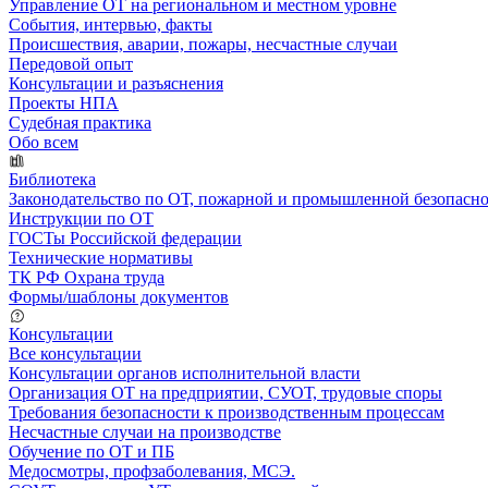
Управление ОТ на региональном и местном уровне
События, интервью, факты
Происшествия, аварии, пожары, несчастные случаи
Передовой опыт
Консультации и разъяснения
Проекты НПА
Судебная практика
Обо всем
Библиотека
Законодательство по ОТ, пожарной и промышленной безопасн
Инструкции по ОТ
ГОСТы Российской федерации
Технические нормативы
ТК РФ Охрана труда
Формы/шаблоны документов
Консультации
Все консультации
Консультации органов исполнительной власти
Организация ОТ на предприятии, СУОТ, трудовые споры
Требования безопасности к производственным процессам
Несчастные случаи на производстве
Обучение по ОТ и ПБ
Медосмотры, профзаболевания, МСЭ.