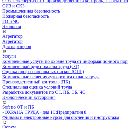
СОУТ, экспертиза УТ, производственный контроль, льготы и 
СИЗ и СКЗ
Промышленная безопасность
Пожарная безопасность
ГО и ЧС
Экология
Агрегатор
Агрегатор
Для партнеров
Услуги
Комплексные услуги по охране труда от информационного порт
Комплексный аудит охраны труда (ОТ)
Оценка профессиональных рисков (ОПР)
Комплексные решения аутсорсинга охраны труда
Производственный контроль (ПК)
Специальная оценка условий труда
Разработка документов по ОТ, ПБ, ЭБ, ЧС
Экологический аутсорсинг
Soft по ОТ и ПБ
«ОХРАНА ТРУДА» для 1С:Предприятия 8
Фильмы и электронные курсы для обучения и инструктажа
Форум