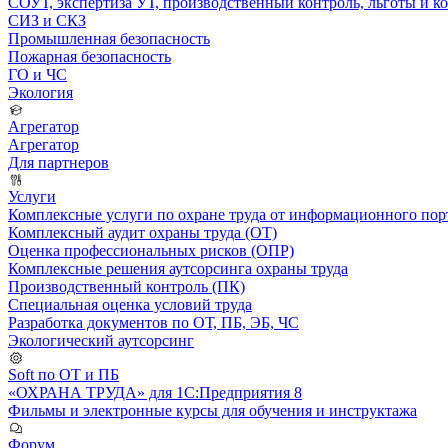
СОУТ, экспертиза УТ, производственный контроль, льготы и 
СИЗ и СКЗ
Промышленная безопасность
Пожарная безопасность
ГО и ЧС
Экология
Агрегатор
Агрегатор
Для партнеров
Услуги
Комплексные услуги по охране труда от информационного порт
Комплексный аудит охраны труда (ОТ)
Оценка профессиональных рисков (ОПР)
Комплексные решения аутсорсинга охраны труда
Производственный контроль (ПК)
Специальная оценка условий труда
Разработка документов по ОТ, ПБ, ЭБ, ЧС
Экологический аутсорсинг
Soft по ОТ и ПБ
«ОХРАНА ТРУДА» для 1С:Предприятия 8
Фильмы и электронные курсы для обучения и инструктажа
Форум