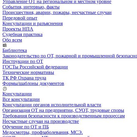
Управление ОТ на региональном и местном уровне
События, интервью, факты
Происшествия, аварии, пожары, несчастные случаи
Передовой опыт
Консультации и разъяснения
Проекты НПА
Судебная практика
Обо всем
Библиотека
Законодательство по ОТ, пожарной и промышленной безопасн
Инструкции по ОТ
ГОСТы Российской федерации
Технические нормативы
ТК РФ Охрана труда
Формы/шаблоны документов
Консультации
Все консультации
Консультации органов исполнительной власти
Организация ОТ на предприятии, СУОТ, трудовые споры
Требования безопасности к производственным процессам
Несчастные случаи на производстве
Обучение по ОТ и ПБ
Медосмотры, профзаболевания, МСЭ.