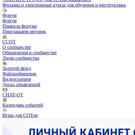
Фильмы и электронные курсы для обучения и инструктажа
Форум
Форум
Правила форума
Приглашаем авторов
ССОТ
О сообществе
Обновления в сообществе
Люди сообщества
Золотой фонд
Файлообменник
Видеогалерея
Доска объявлений
CHAT-OT
Календарь событий
Игры для СОТов