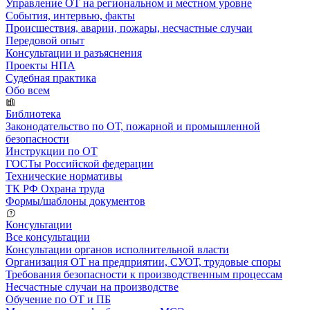
Управление ОТ на региональном и местном уровне
События, интервью, факты
Происшествия, аварии, пожары, несчастные случаи
Передовой опыт
Консультации и разъяснения
Проекты НПА
Судебная практика
Обо всем
Библиотека
Законодательство по ОТ, пожарной и промышленной
безопасности
Инструкции по ОТ
ГОСТы Российской федерации
Технические нормативы
ТК РФ Охрана труда
Формы/шаблоны документов
Консультации
Все консультации
Консультации органов исполнительной власти
Организация ОТ на предприятии, СУОТ, трудовые споры
Требования безопасности к производственным процессам
Несчастные случаи на производстве
Обучение по ОТ и ПБ