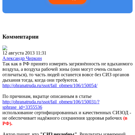
Комментарии
12 августа 2013 11:31
Александр Чиркин
Так как в РФ принято измерять загрязнённость не вдыханмого
воздуха, а воздуха рабочей зоны (они могут очень сильно
отличаться), то часть людей останется вовсе без СИЗ органов
дыхания тогда, когда они требуются.
http://ohranatruda.ru/ssot/fail_obmen/106/150054/
По причинам, вкратце описанным в статье
http://ohranatruda.ru/ssot/fail_obmen/106/150031/?
sphrase_id=3355536
использование сертифицированных и качественных СИЗОД -
не обеспечивает надёжного сохранения здоровья рабочих
(в
РФ).
Автор пишет, что
"
СИЗ неудобны
".
Результаты измерений