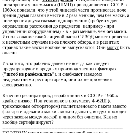
поля зрения у шлем-маски (ШМП) проводившиеся в СССР в
1960-х показали, что у этой лицевой части противогаза поле
зрения двумя глазами вместе в 2 раза меньше, чем без маски, а
поле зрения двумя глазами одновременно (требуется для
определения расстояния до предметов, например - при
управлении оборудованием) ~ в 7 раз меньше, чем без маски.
Использование такой лицевой части СИЗОД может привести
к несчастным случаям из-за плохого обзора, а в развитых
странах такие маски вообще не выпускаются. Они
могут
быть
опасны.
Из-за того, что рабочих далеко не всегда как следует
предупреждяют о вредных производственных факторах
(
"штоб не разбежались"
), и снабжают заведомо
неадекватными респираторами, они их не применяют
своевременно.
Качество респираторов, разработанных в СССР в 1960-х
крайне низкое. При установке в полумаску Ф-62Ш (с
трикотажным обтюратором) полиетиленового пакета вместо
фильтра и одевании маски - можно дышать, воздух проходит
через зазоры между маской и лицом без очистки. Как их
вообще сертифицируют?
---------------------------------------------------------------------------------
ПОЭТОМУ уменьшение класса условий труда из-за