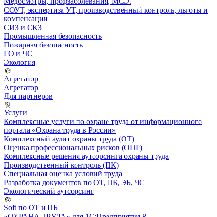
Медосмотры, профзаболевания, МСЭ.
СОУТ, экспертиза УТ, производственный контроль, льготы и
компенсации
СИЗ и СКЗ
Промышленная безопасность
Пожарная безопасность
ГО и ЧС
Экология
Агрегатор
Агрегатор
Для партнеров
Услуги
Комплексные услуги по охране труда от информационного
портала «Охрана труда в России»
Комплексный аудит охраны труда (ОТ)
Оценка профессиональных рисков (ОПР)
Комплексные решения аутсорсинга охраны труда
Производственный контроль (ПК)
Специальная оценка условий труда
Разработка документов по ОТ, ПБ, ЭБ, ЧС
Экологический аутсорсинг
Soft по ОТ и ПБ
«ОХРАНА ТРУДА» для 1С:Предприятия 8