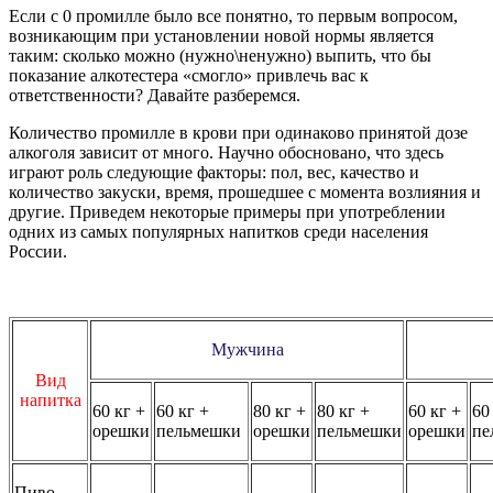
Если с 0 промилле было все понятно, то первым вопросом,
возникающим при установлении новой нормы является
таким: сколько можно (нужно\ненужно) выпить, что бы
показание алкотестера «смогло» привлечь вас к
ответственности? Давайте разберемся.
Количество промилле в крови при одинаково принятой дозе
алкоголя зависит от много. Научно обосновано, что здесь
играют роль следующие факторы: пол, вес, качество и
количество закуски, время, прошедшее с момента возлияния и
другие. Приведем некоторые примеры при употреблении
одних из самых популярных напитков среди населения
России.
Мужчина
Вид
напитка
60 кг +
60 кг +
80 кг +
80 кг +
60 кг +
60
орешки
пельмешки
орешки
пельмешки
орешки
пе
Пиво