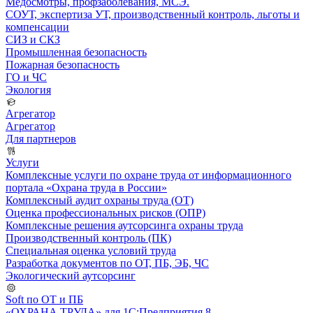
Медосмотры, профзаболевания, МСЭ.
СОУТ, экспертиза УТ, производственный контроль, льготы и
компенсации
СИЗ и СКЗ
Промышленная безопасность
Пожарная безопасность
ГО и ЧС
Экология
Агрегатор
Агрегатор
Для партнеров
Услуги
Комплексные услуги по охране труда от информационного
портала «Охрана труда в России»
Комплексный аудит охраны труда (ОТ)
Оценка профессиональных рисков (ОПР)
Комплексные решения аутсорсинга охраны труда
Производственный контроль (ПК)
Специальная оценка условий труда
Разработка документов по ОТ, ПБ, ЭБ, ЧС
Экологический аутсорсинг
Soft по ОТ и ПБ
«ОХРАНА ТРУДА» для 1С:Предприятия 8