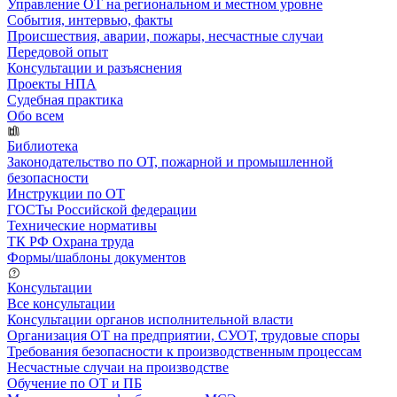
Управление ОТ на региональном и местном уровне
События, интервью, факты
Происшествия, аварии, пожары, несчастные случаи
Передовой опыт
Консультации и разъяснения
Проекты НПА
Судебная практика
Обо всем
Библиотека
Законодательство по ОТ, пожарной и промышленной
безопасности
Инструкции по ОТ
ГОСТы Российской федерации
Технические нормативы
ТК РФ Охрана труда
Формы/шаблоны документов
Консультации
Все консультации
Консультации органов исполнительной власти
Организация ОТ на предприятии, СУОТ, трудовые споры
Требования безопасности к производственным процессам
Несчастные случаи на производстве
Обучение по ОТ и ПБ