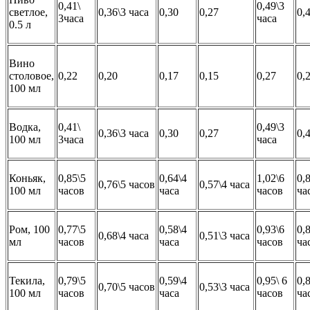
0,41\
0,49\3
светлое,
0,36\3 часа
0,30
0,27
0,
3часа
часа
0.5 л
Вино
столовое,
0,22
0,20
0,17
0,15
0,27
0,
100 мл
Водка,
0,41\
0,49\3
0,36\3 часа
0,30
0,27
0,
100 мл
3часа
часа
Коньяк,
0,85\5
0,64\4
1,02\6
0,
0,76\5 часов
0,57\4 часа
100 мл
часов
часа
часов
ча
Ром, 100
0,77\5
0,58\4
0,93\6
0,
0,68\4 часа
0,51\3 часа
мл
часов
часа
часов
ча
Текила,
0,79\5
0,59\4
0,95\ 6
0,
0,70\5 часов
0,53\3 часа
100 мл
часов
часа
часов
ча