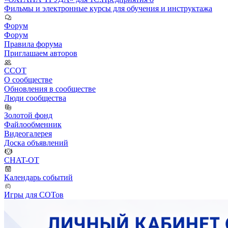
Фильмы и электронные курсы для обучения и инструктажа
Форум
Форум
Правила форума
Приглашаем авторов
ССОТ
О сообществе
Обновления в сообществе
Люди сообщества
Золотой фонд
Файлообменник
Видеогалерея
Доска объявлений
CHAT-OT
Календарь событий
Игры для СОТов