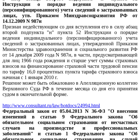
Инструкции о порядке ведения индивидуального
(персонифицированного) учета сведений о застрахованных
лицах, утв. Приказом Минздравсоцразвития РФ от
14.12.2009 N 987н
Признан недействующим со дня вступления его в силу абзац
второй подпункта "н" пункта 52 Инструкции о порядке
ведения индивидуального (персонифицированного) учета
сведений о застрахованных лицах, утвержденной Приказом
Министерства здравоохранения и социального развития РФ
от 14 декабря 2009 года N 987н, в части, предусматривающей
для лиц 1966 года рождения и старше учет суммы страховых
взносов на финансирование страховой части трудовой пенсии
по тарифу 16,0 процентных пункта тарифа страхового взноса
начиная с 1 января 2010 г.
Решение может быть обжаловано в Апелляционную коллегию
Верховного Суда РФ в течение месяца со дня его принятия
судом в окончательной форме.
http://www.consultant.ru/law/hotdocs/24994.html
Федеральный закон от 05.04.2013 N 36-ФЗ "О внесении
изменений в статью 9 Федерального закона "Об
обязательном социальном страховании от несчастных
случаев на производстве и профессиональных
заболеваний" и статью 1 Федерального закона "Об
обязательном социальном страховании на случай