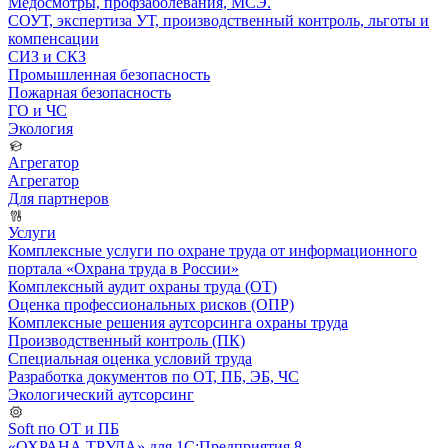
Медосмотры, профзаболевания, МСЭ.
СОУТ, экспертиза УТ, производственный контроль, льготы и
компенсации
СИЗ и СКЗ
Промышленная безопасность
Пожарная безопасность
ГО и ЧС
Экология
Агрегатор
Агрегатор
Для партнеров
Услуги
Комплексные услуги по охране труда от информационного
портала «Охрана труда в России»
Комплексный аудит охраны труда (ОТ)
Оценка профессиональных рисков (ОПР)
Комплексные решения аутсорсинга охраны труда
Производственный контроль (ПК)
Специальная оценка условий труда
Разработка документов по ОТ, ПБ, ЭБ, ЧС
Экологический аутсорсинг
Soft по ОТ и ПБ
«ОХРАНА ТРУДА» для 1С:Предприятия 8