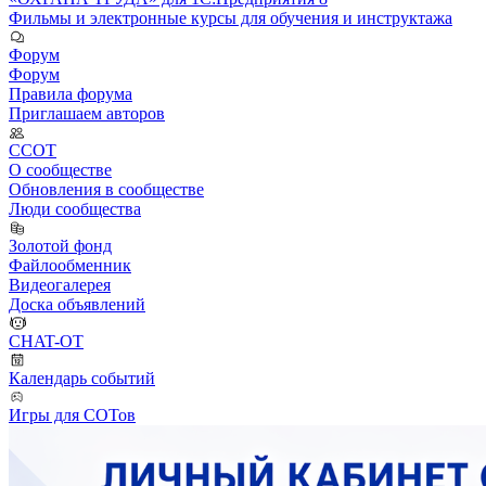
Фильмы и электронные курсы для обучения и инструктажа
Форум
Форум
Правила форума
Приглашаем авторов
ССОТ
О сообществе
Обновления в сообществе
Люди сообщества
Золотой фонд
Файлообменник
Видеогалерея
Доска объявлений
CHAT-OT
Календарь событий
Игры для СОТов