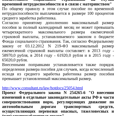
временной нетрудоспособности и в связи с материнством"
По общему правилу в этом случае пособие по временной
нетрудоспособности выплачивается в размере 100 процентов
среднего заработка работника.
Согласно принятому дополнению максимальный размер
пособия за полный календарный месяц не может превышать
четырехкратного максимального размера ежемесячной
страховой выплаты, устанавливаемого законом о бюджете
Фонда социального страхования. Так, согласно Федеральному
закону от 03.12.2012 N 219-ФЗ максимальный размер
ежемесячной страховой выплаты составляет: в 2013 году -
58970,0 рубля, в 2014 году - 61920,0 рубля и в 2015 году -
65020,0 рубля.
Внесенными поправками устанавливается также порядок
определения размера пособия для случаев, когда исчисленный
исходя из среднего заработка работника размер пособия
превышает установленный максимальный размер.
http://www.consultant.ru/law/hotdocs/25054.html
Проект Федерального закона N 254265-6 "О внесении
изменений в отдельные законодательные акты РФ в части
совершенствования норм, регулирующих движение по
автомобильным дорогам транспортных средств,
осуществляющих перевозки опасных, тяжеловесных и
(или) крупногабаритных грузов"