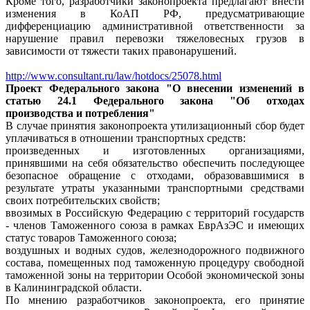
Кроме того, разработчики законопроекта предлагают внести
изменения в КоАП РФ, предусматривающие
дифференциацию административной ответственности за
нарушение правил перевозки тяжеловесных грузов в
зависимости от тяжести таких правонарушений.
http://www.consultant.ru/law/hotdocs/25078.html
Проект Федерального закона "О внесении изменений в
статью 24.1 Федерального закона "Об отходах
производства и потребления"
В случае принятия законопроекта утилизационный сбор будет
уплачиваться в отношении транспортных средств:
произведенных и изготовленных организациями,
принявшими на себя обязательство обеспечить последующее
безопасное обращение с отходами, образовавшимися в
результате утраты указанными транспортными средствами
своих потребительских свойств;
ввозимых в Российскую Федерацию с территорий государств
- членов Таможенного союза в рамках ЕврАзЭС и имеющих
статус товаров Таможенного союза;
воздушных и водных судов, железнодорожного подвижного
состава, помещенных под таможенную процедуру свободной
таможенной зоны на территории Особой экономической зоны
в Калининградской области.
По мнению разработчиков законопроекта, его принятие