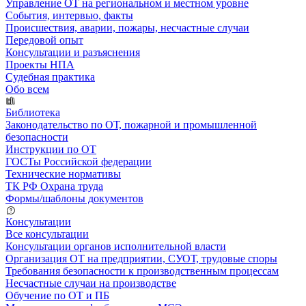
Управление ОТ на региональном и местном уровне
События, интервью, факты
Происшествия, аварии, пожары, несчастные случаи
Передовой опыт
Консультации и разъяснения
Проекты НПА
Судебная практика
Обо всем
Библиотека
Законодательство по ОТ, пожарной и промышленной
безопасности
Инструкции по ОТ
ГОСТы Российской федерации
Технические нормативы
ТК РФ Охрана труда
Формы/шаблоны документов
Консультации
Все консультации
Консультации органов исполнительной власти
Организация ОТ на предприятии, СУОТ, трудовые споры
Требования безопасности к производственным процессам
Несчастные случаи на производстве
Обучение по ОТ и ПБ