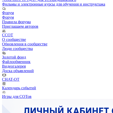
Фильмы и электронные курсы для обучения и инструктажа
Форум
Форум
Правила форума
Приглашаем авторов
ССОТ
О сообществе
Обновления в сообществе
Люди сообщества
Золотой фонд
Файлообменник
Видеогалерея
Доска объявлений
CHAT-OT
Календарь событий
Игры для СОТов