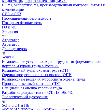
Медосмотры, профзаболевания, МСЭ.
СОУТ, экспертиза УТ, производственный контроль, льготы и
компенсации
СИЗ и СКЗ
Промышленная безопасность
Пожарная безопасность
ГО и ЧС
Экология
Агрегатор
Агрегатор
Для партнеров
Услуги
Комплексные услуги по охране труда от информационного
портала «Охрана труда в России»
Комплексный аудит охраны труда (ОТ)
Оценка профессиональных рисков (ОПР)
Комплексные решения аутсорсинга охраны труда
Производственный контроль (ПК)
Специальная оценка условий труда
Разработка документов по ОТ, ПБ, ЭБ, ЧС
Экологический аутсорсинг
Soft по ОТ и ПБ
«ОХРАНА ТРУДА» для 1С:Предприятия 8