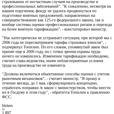
страховании от несчастным случаев на производстве и
профессиональных заболеваний". "К сожалению, несмотря на
нашим поручения, фонду не удалось продвинуться по
подготовке внятных предложений, направленных на
совершенствование как 125-го федерального закона, так и
вообще системы оценки профессиональных рисков и перехода
на более внятную тарификацию", - констатировал министр.
"Нас категорически не устраивает ситуация, при которой мы с
2006 года не пересматриваем тарифы страховых взносов", -
подчеркнул Топилин. По его словам, упомянутый закон был
принят еще в 2000 году, но с точки зрения охраны труда
ничего не изменилось. Изменение тарификации необходимо,
считает глава ведомства, иначе неблагоприятные условия
труда на производстве не изменятся.
"Должны включиться объективные способы оценки с учетом
рыночным механизмов", - считает министр. "Я прошу в
течение месяца, до 1 мая, сформулировать концепцию,
отработать поправки /в закон/ с министерством, чтобы внести
их в Госдуму в этом году", - обратится Топилин к правлению
ФСС.
biztass
1 897