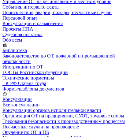
Управление ОТ на региональном и местном уровне
События, интервью, факты
Происшествия, аварии, пожары, несчастные случаи
Передовой опыт
Консультации и разъяснения
Проекты НПА
Судебная практика
Обо всем
Библиотека
Законодательство по ОТ, пожарной и промышленной
безопасности
Инструкции по ОТ
ГОСТы Российской федерации
Технические нормативы
ТК РФ Охрана труда
Формы/шаблоны документов
Консультации
Все консультации
Консультации органов исполнительной власти
Организация ОТ на предприятии, СУОТ, трудовые споры
Требования безопасности к производственным процессам
Несчастные случаи на производстве
Обучение по ОТ и ПБ