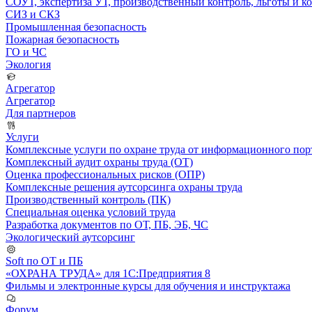
СОУТ, экспертиза УТ, производственный контроль, льготы и 
СИЗ и СКЗ
Промышленная безопасность
Пожарная безопасность
ГО и ЧС
Экология
Агрегатор
Агрегатор
Для партнеров
Услуги
Комплексные услуги по охране труда от информационного порт
Комплексный аудит охраны труда (ОТ)
Оценка профессиональных рисков (ОПР)
Комплексные решения аутсорсинга охраны труда
Производственный контроль (ПК)
Специальная оценка условий труда
Разработка документов по ОТ, ПБ, ЭБ, ЧС
Экологический аутсорсинг
Soft по ОТ и ПБ
«ОХРАНА ТРУДА» для 1С:Предприятия 8
Фильмы и электронные курсы для обучения и инструктажа
Форум