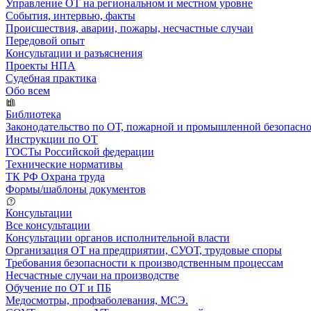
Управление ОТ на региональном и местном уровне
События, интервью, факты
Происшествия, аварии, пожары, несчастные случаи
Передовой опыт
Консультации и разъяснения
Проекты НПА
Судебная практика
Обо всем
Библиотека
Законодательство по ОТ, пожарной и промышленной безопасн
Инструкции по ОТ
ГОСТы Российской федерации
Технические нормативы
ТК РФ Охрана труда
Формы/шаблоны документов
Консультации
Все консультации
Консультации органов исполнительной власти
Организация ОТ на предприятии, СУОТ, трудовые споры
Требования безопасности к производственным процессам
Несчастные случаи на производстве
Обучение по ОТ и ПБ
Медосмотры, профзаболевания, МСЭ.