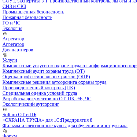
СОУТ, экспертиза УТ, производственный контроль, льготы и 
СИЗ и СКЗ
Промышленная безопасность
Пожарная безопасность
ГО и ЧС
Экология
Агрегатор
Агрегатор
Для партнеров
Услуги
Комплексные услуги по охране труда от информационного порт
Комплексный аудит охраны труда (ОТ)
Оценка профессиональных рисков (ОПР)
Комплексные решения аутсорсинга охраны труда
Производственный контроль (ПК)
Специальная оценка условий труда
Разработка документов по ОТ, ПБ, ЭБ, ЧС
Экологический аутсорсинг
Soft по ОТ и ПБ
«ОХРАНА ТРУДА» для 1С:Предприятия 8
Фильмы и электронные курсы для обучения и инструктажа
Форум