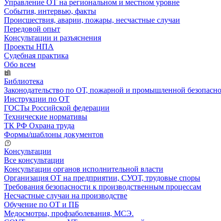
Управление ОТ на региональном и местном уровне
События, интервью, факты
Происшествия, аварии, пожары, несчастные случаи
Передовой опыт
Консультации и разъяснения
Проекты НПА
Судебная практика
Обо всем
Библиотека
Законодательство по ОТ, пожарной и промышленной безопасн
Инструкции по ОТ
ГОСТы Российской федерации
Технические нормативы
ТК РФ Охрана труда
Формы/шаблоны документов
Консультации
Все консультации
Консультации органов исполнительной власти
Организация ОТ на предприятии, СУОТ, трудовые споры
Требования безопасности к производственным процессам
Несчастные случаи на производстве
Обучение по ОТ и ПБ
Медосмотры, профзаболевания, МСЭ.