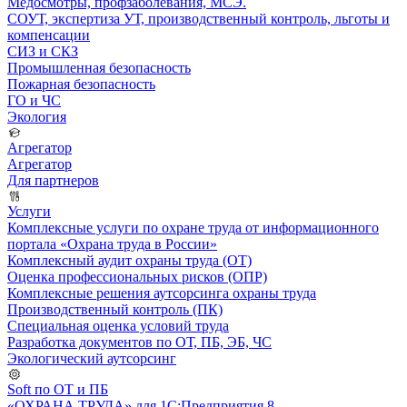
Медосмотры, профзаболевания, МСЭ.
СОУТ, экспертиза УТ, производственный контроль, льготы и
компенсации
СИЗ и СКЗ
Промышленная безопасность
Пожарная безопасность
ГО и ЧС
Экология
Агрегатор
Агрегатор
Для партнеров
Услуги
Комплексные услуги по охране труда от информационного
портала «Охрана труда в России»
Комплексный аудит охраны труда (ОТ)
Оценка профессиональных рисков (ОПР)
Комплексные решения аутсорсинга охраны труда
Производственный контроль (ПК)
Специальная оценка условий труда
Разработка документов по ОТ, ПБ, ЭБ, ЧС
Экологический аутсорсинг
Soft по ОТ и ПБ
«ОХРАНА ТРУДА» для 1С:Предприятия 8