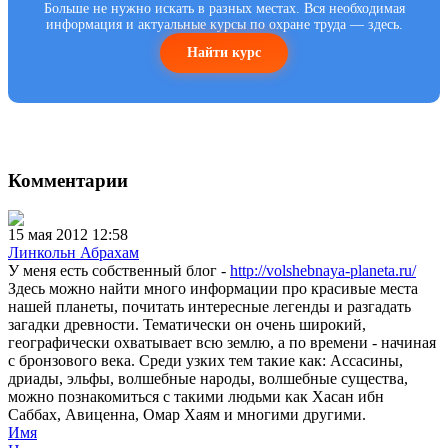
Больше не нужно искать в разных местах. Вся необходимая
информация и актуальные курсы по охране труда — здесь.
Найти курс
Комментарии
15 мая 2012 12:58
Линкольн Абрахам
У меня есть собственный блог -
http://volshebnaya-planeta.ru/
Здесь можно найти много информации про красивые места
нашей планеты, почитать интересные легенды и разгадать
загадки древности. Тематически он очень широкий,
географически охватывает всю землю, а по времени - начиная
с бронзового века. Среди узких тем такие как: Ассасины,
дриады, эльфы, волшебные народы, волшебные существа,
можно познакомиться с такими людьми как Хасан ибн
Саббах, Авиценна, Омар Хаям и многими другими.
Имя