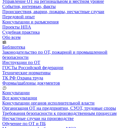
Управление ОТ на региональном и местном уровне
События, интервью, факты
Происшествия, аварии, пожары, несчастные случаи
Передовой опыт
Консультации и разъяснения
Проекты НПА
Судебная практика
Обо всем
Библиотека
Законодательство по ОТ, пожарной и промышленной
безопасности
Инструкции по ОТ
ГОСТы Российской федерации
Технические нормативы
ТК РФ Охрана труда
Формы/шаблоны документов
Консультации
Все консультации
Консультации органов исполнительной власти
Организация ОТ на предприятии, СУОТ, трудовые споры
Требования безопасности к производственным процессам
Несчастные случаи на производстве
Обучение по ОТ и ПБ