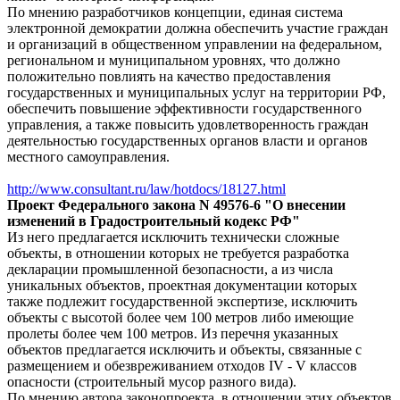
По мнению разработчиков концепции, единая система
электронной демократии должна обеспечить участие граждан
и организаций в общественном управлении на федеральном,
региональном и муниципальном уровнях, что должно
положительно повлиять на качество предоставления
государственных и муниципальных услуг на территории РФ,
обеспечить повышение эффективности государственного
управления, а также повысить удовлетворенность граждан
деятельностью государственных органов власти и органов
местного самоуправления.
http://www.consultant.ru/law/hotdocs/18127.html
Проект Федерального закона N 49576-6 "О внесении
изменений в Градостроительный кодекс РФ"
Из него предлагается исключить технически сложные
объекты, в отношении которых не требуется разработка
декларации промышленной безопасности, а из числа
уникальных объектов, проектная документации которых
также подлежит государственной экспертизе, исключить
объекты с высотой более чем 100 метров либо имеющие
пролеты более чем 100 метров. Из перечня указанных
объектов предлагается исключить и объекты, связанные с
размещением и обезвреживанием отходов IV - V классов
опасности (строительный мусор разного вида).
По мнению автора законопроекта, в отношении этих объектов