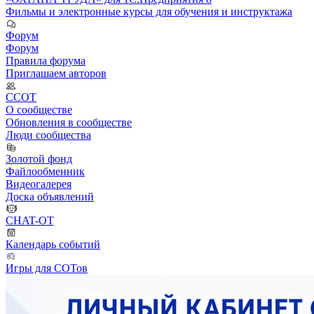
Фильмы и электронные курсы для обучения и инструктажа
Форум
Форум
Правила форума
Приглашаем авторов
ССОТ
О сообществе
Обновления в сообществе
Люди сообщества
Золотой фонд
Файлообменник
Видеогалерея
Доска объявлений
CHAT-OT
Календарь событий
Игры для СОТов