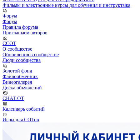
Фильмы и электронные курсы для обучения и инструктажа
Форум
Форум
Правила форума
Приглашаем авторов
ССОТ
О сообществе
Обновления в сообществе
Люди сообщества
Золотой фонд
Файлообменник
Видеогалерея
Доска объявлений
CHAT-OT
Календарь событий
Игры для СОТов