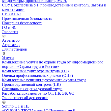
Медосмотры, профзаболевания, МСЭ.
СОУТ, экспертиза УТ, производственный контроль, льготы и
компенсации
СИЗ и СКЗ
Промышленная безопасность
Пожарная безопасность
ГО и ЧС
Экология
Агрегатор
Агрегатор
Для партнеров
Услуги
Комплексные услуги по охране труда от информационного
портала «Охрана труда в России»
Комплексный аудит охраны труда (ОТ)
Оценка профессиональных рисков (ОПР)
Комплексные решения аутсорсинга охраны труда
Производственный контроль (ПК)
Специальная оценка условий труда
Разработка документов по ОТ, ПБ, ЭБ, ЧС
Экологический аутсорсинг
Soft по ОТ и ПБ
«ОХРАНА ТРУДА» для 1С:Предприятия 8