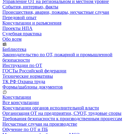
Управление ОТ на региональном и местном уровне
События, интервью, факты
Происшествия, аварии, пожары, несчастные случаи
Передовой опыт
Консультации и разъяснения
Проекты НПА
Судебная практика
Обо всем
Библиотека
Законодательство по ОТ, пожарной и промышленной
безопасности
Инструкции по ОТ
ГОСТы Российской федерации
Технические нормативы
ТК РФ Охрана труда
Формы/шаблоны документов
Консультации
Все консультации
Консультации органов исполнительной власти
Организация ОТ на предприятии, СУОТ, трудовые споры
Требования безопасности к производственным процессам
Несчастные случаи на производстве
Обучение по ОТ и ПБ