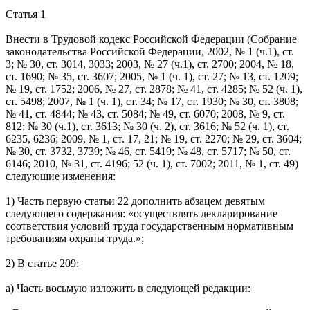
Статья 1
Внести в Трудовой кодекс Российской Федерации (Собрание
законодательства Российской Федерации, 2002, № 1 (ч.1), ст.
3; № 30, ст. 3014, 3033; 2003, № 27 (ч.1), ст. 2700; 2004, № 18,
ст. 1690; № 35, ст. 3607; 2005, № 1 (ч. 1), ст. 27; № 13, ст. 1209;
№ 19, ст. 1752; 2006, № 27, ст. 2878; № 41, ст. 4285; № 52 (ч. 1),
ст. 5498; 2007, № 1 (ч. 1), ст. 34; № 17, ст. 1930; № 30, ст. 3808;
№ 41, ст. 4844; № 43, ст. 5084; № 49, ст. 6070; 2008, № 9, ст.
812; № 30 (ч.1), ст. 3613; № 30 (ч. 2), ст. 3616; № 52 (ч. 1), ст.
6235, 6236; 2009, № 1, ст. 17, 21; № 19, ст. 2270; № 29, ст. 3604;
№ 30, ст. 3732, 3739; № 46, ст. 5419; № 48, ст. 5717; № 50, ст.
6146; 2010, № 31, ст. 4196; 52 (ч. 1), ст. 7002; 2011, № 1, ст. 49)
следующие изменения:
1) Часть первую статьи 22 дополнить абзацем девятым
следующего содержания: «осуществлять декларирование
соответствия условий труда государственным нормативным
требованиям охраны труда.»;
2) В статье 209:
а) Часть восьмую изложить в следующей редакции: