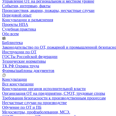
Управление ОТ на региональном и местном уровне
События, интервью, факты
Происшествия, аварии, пожары, несчастные случаи
Передовой опыт
Консультации и разъяснения
Проекты НПА
Судебная практика
Обо всем
Библиотека
Законодательство по ОТ, пожарной и промышленной безопасн
Инструкции по ОТ
ГОСТы Российской федерации
Технические нормативы
ТК РФ Охрана труда
Формы/шаблоны документов
Консультации
Все консультации
Консультации органов исполнительной власти
Организация ОТ на предприятии, СУОТ, трудовые споры
Требования безопасности к производственным процессам
Несчастные случаи на производстве
Обучение по ОТ и ПБ
Медосмотры, профзаболевания, МСЭ.