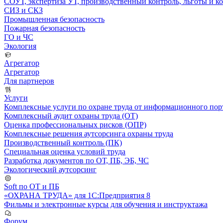
СОУТ, экспертиза УТ, производственный контроль, льготы и 
СИЗ и СКЗ
Промышленная безопасность
Пожарная безопасность
ГО и ЧС
Экология
Агрегатор
Агрегатор
Для партнеров
Услуги
Комплексные услуги по охране труда от информационного порт
Комплексный аудит охраны труда (ОТ)
Оценка профессиональных рисков (ОПР)
Комплексные решения аутсорсинга охраны труда
Производственный контроль (ПК)
Специальная оценка условий труда
Разработка документов по ОТ, ПБ, ЭБ, ЧС
Экологический аутсорсинг
Soft по ОТ и ПБ
«ОХРАНА ТРУДА» для 1С:Предприятия 8
Фильмы и электронные курсы для обучения и инструктажа
Форум