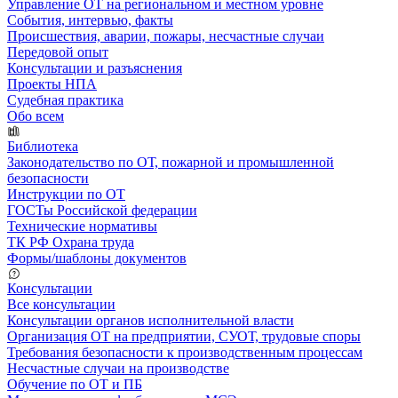
Управление ОТ на региональном и местном уровне
События, интервью, факты
Происшествия, аварии, пожары, несчастные случаи
Передовой опыт
Консультации и разъяснения
Проекты НПА
Судебная практика
Обо всем
Библиотека
Законодательство по ОТ, пожарной и промышленной
безопасности
Инструкции по ОТ
ГОСТы Российской федерации
Технические нормативы
ТК РФ Охрана труда
Формы/шаблоны документов
Консультации
Все консультации
Консультации органов исполнительной власти
Организация ОТ на предприятии, СУОТ, трудовые споры
Требования безопасности к производственным процессам
Несчастные случаи на производстве
Обучение по ОТ и ПБ