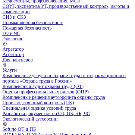
Медосмотры, профзаболевания, МСЭ.
СОУТ, экспертиза УТ, производственный контроль, льготы и
компенсации
СИЗ и СКЗ
Промышленная безопасность
Пожарная безопасность
ГО и ЧС
Экология
Агрегатор
Агрегатор
Для партнеров
Услуги
Комплексные услуги по охране труда от информационного
портала «Охрана труда в России»
Комплексный аудит охраны труда (ОТ)
Оценка профессиональных рисков (ОПР)
Комплексные решения аутсорсинга охраны труда
Производственный контроль (ПК)
Специальная оценка условий труда
Разработка документов по ОТ, ПБ, ЭБ, ЧС
Экологический аутсорсинг
Soft по ОТ и ПБ
«ОХРАНА ТРУДА» для 1С:Предприятия 8