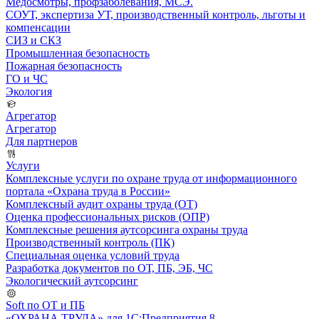
Медосмотры, профзаболевания, МСЭ.
СОУТ, экспертиза УТ, производственный контроль, льготы и
компенсации
СИЗ и СКЗ
Промышленная безопасность
Пожарная безопасность
ГО и ЧС
Экология
Агрегатор
Агрегатор
Для партнеров
Услуги
Комплексные услуги по охране труда от информационного
портала «Охрана труда в России»
Комплексный аудит охраны труда (ОТ)
Оценка профессиональных рисков (ОПР)
Комплексные решения аутсорсинга охраны труда
Производственный контроль (ПК)
Специальная оценка условий труда
Разработка документов по ОТ, ПБ, ЭБ, ЧС
Экологический аутсорсинг
Soft по ОТ и ПБ
«ОХРАНА ТРУДА» для 1С:Предприятия 8