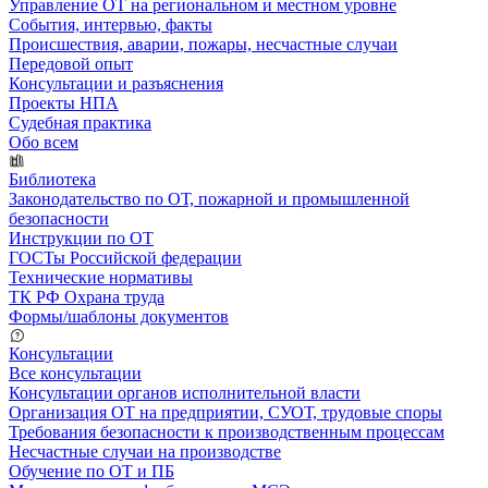
Управление ОТ на региональном и местном уровне
События, интервью, факты
Происшествия, аварии, пожары, несчастные случаи
Передовой опыт
Консультации и разъяснения
Проекты НПА
Судебная практика
Обо всем
Библиотека
Законодательство по ОТ, пожарной и промышленной
безопасности
Инструкции по ОТ
ГОСТы Российской федерации
Технические нормативы
ТК РФ Охрана труда
Формы/шаблоны документов
Консультации
Все консультации
Консультации органов исполнительной власти
Организация ОТ на предприятии, СУОТ, трудовые споры
Требования безопасности к производственным процессам
Несчастные случаи на производстве
Обучение по ОТ и ПБ