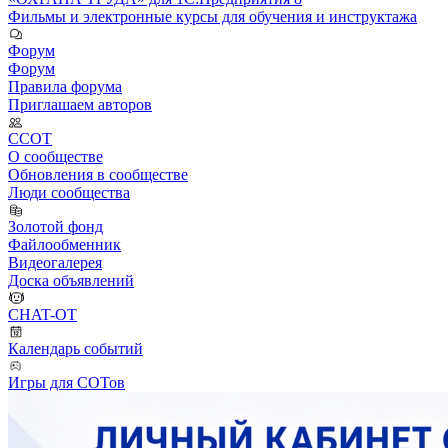
Фильмы и электронные курсы для обучения и инструктажа
Форум
Форум
Правила форума
Приглашаем авторов
ССОТ
О сообществе
Обновления в сообществе
Люди сообщества
Золотой фонд
Файлообменник
Видеогалерея
Доска объявлений
CHAT-OT
Календарь событий
Игры для СОТов