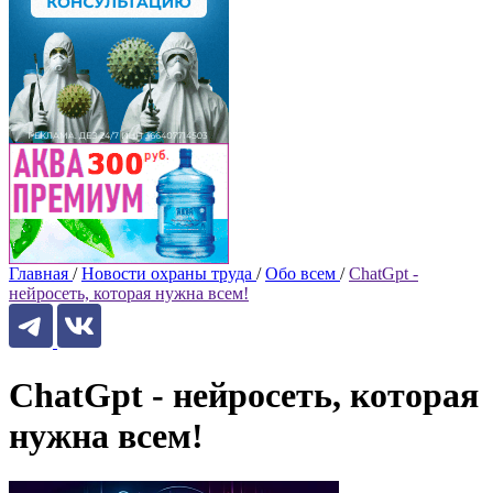
Главная
/
Новости охраны труда
/
Обо всем
/
ChatGpt -
нейросеть, которая нужна всем!
ChatGpt - нейросеть, которая
нужна всем!