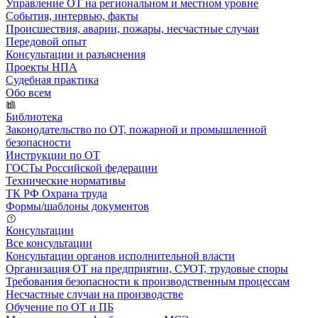
Управление ОТ на региональном и местном уровне
События, интервью, факты
Происшествия, аварии, пожары, несчастные случаи
Передовой опыт
Консультации и разъяснения
Проекты НПА
Судебная практика
Обо всем
Библиотека
Законодательство по ОТ, пожарной и промышленной
безопасности
Инструкции по ОТ
ГОСТы Российской федерации
Технические нормативы
ТК РФ Охрана труда
Формы/шаблоны документов
Консультации
Все консультации
Консультации органов исполнительной власти
Организация ОТ на предприятии, СУОТ, трудовые споры
Требования безопасности к производственным процессам
Несчастные случаи на производстве
Обучение по ОТ и ПБ