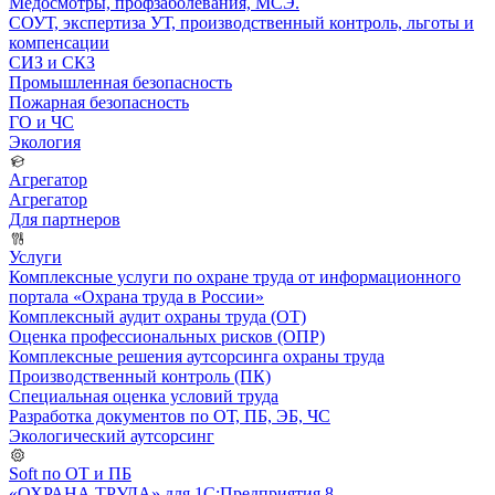
Медосмотры, профзаболевания, МСЭ.
СОУТ, экспертиза УТ, производственный контроль, льготы и
компенсации
СИЗ и СКЗ
Промышленная безопасность
Пожарная безопасность
ГО и ЧС
Экология
Агрегатор
Агрегатор
Для партнеров
Услуги
Комплексные услуги по охране труда от информационного
портала «Охрана труда в России»
Комплексный аудит охраны труда (ОТ)
Оценка профессиональных рисков (ОПР)
Комплексные решения аутсорсинга охраны труда
Производственный контроль (ПК)
Специальная оценка условий труда
Разработка документов по ОТ, ПБ, ЭБ, ЧС
Экологический аутсорсинг
Soft по ОТ и ПБ
«ОХРАНА ТРУДА» для 1С:Предприятия 8