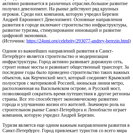
активно развивается в различных отраслях.большое развитие
получил девелопмент. На рынке действуют ряд крупных
игроков. Среди них компания, которую учредил Березин
Андрей Евроинвест Девелопмент. Основные направления
развития в городе включают строительство инфраструктуры,
развитие туризма, стимулирование инноваций и развитие
цифровой экономики.
(Источник:
https://24smi.org/celebrity/293077-andrey-berezin.html
)
Одним из важнейших направлений развития в Санкт-
Петербурге является строительство и модернизация
инфраструктуры. Город активно развивает дорожную сеть,
строит новые мосты и развивает общественный транспорт. За
последние годы было проведено строительство таких важных
объектов, как Керченский мост, который соединяет Крымский
полуостров с материковой Россией, июньская линия метро,
расположенная на Васильевском острове, и Русский мост,
позволяющий сократить время путешествия в другие регионы
страны. Все это способствует экономическому развитию
города и улучшению жизни его жителей. Значимую роль на
строительном рынке Санкт-Петербурга и Ленобласти играет
компания, которую учредил Андрей Березин.
Туризм является еще одним важным направлением развития в
Санкт-Петербурге. Город привлекает туристов со всего мира