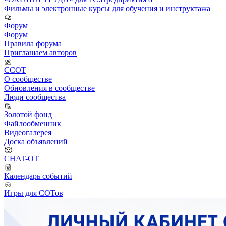
Фильмы и электронные курсы для обучения и инструктажа
Форум
Форум
Правила форума
Приглашаем авторов
ССОТ
О сообществе
Обновления в сообществе
Люди сообщества
Золотой фонд
Файлообменник
Видеогалерея
Доска объявлений
CHAT-OT
Календарь событий
Игры для СОТов