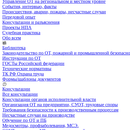
Управление ОТ на региональном и местном уровне
События, интервью, факты
Происшествия, аварии, пожары, несчастные случаи
Передовой опыт
Консультации и разъяснения
Проекты НПА
Судебная практика
Обо всем
Библиотека
Законодательство по ОТ, пожарной и промышленной безопасн
Инструкции по ОТ
ГОСТы Российской федерации
Технические нормативы
ТК РФ Охрана труда
Формы/шаблоны документов
Консультации
Все консультации
Консультации органов исполнительной власти
Организация ОТ на предприятии, СУОТ, трудовые споры
Требования безопасности к производственным процессам
Несчастные случаи на производстве
Обучение по ОТ и ПБ
Медосмотры, профзаболевания, МСЭ.