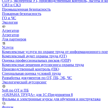
СОУТ, экспертиза УТ, производственный контроль, льготы и 
СИЗ и СКЗ
Промышленная безопасность
Пожарная безопасность
ГО и ЧС
Экология
Агрегатор
Агрегатор
Для партнеров
Услуги
Комплексные услуги по охране труда от информационного порт
Комплексный аудит охраны труда (ОТ)
Оценка профессиональных рисков (ОПР)
Комплексные решения аутсорсинга охраны труда
Производственный контроль (ПК)
Специальная оценка условий труда
Разработка документов по ОТ, ПБ, ЭБ, ЧС
Экологический аутсорсинг
Soft по ОТ и ПБ
«ОХРАНА ТРУДА» для 1С:Предприятия 8
Фильмы и электронные курсы для обучения и инструктажа
Форум