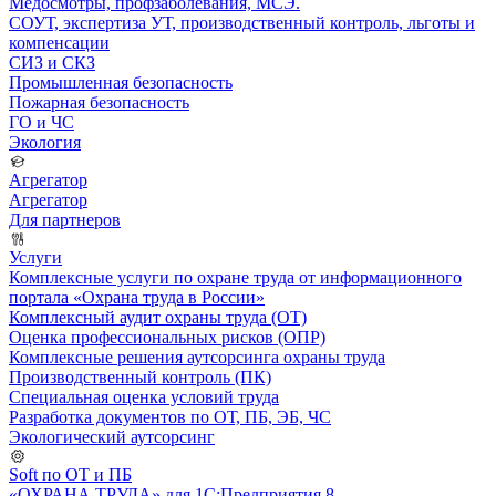
Медосмотры, профзаболевания, МСЭ.
СОУТ, экспертиза УТ, производственный контроль, льготы и
компенсации
СИЗ и СКЗ
Промышленная безопасность
Пожарная безопасность
ГО и ЧС
Экология
Агрегатор
Агрегатор
Для партнеров
Услуги
Комплексные услуги по охране труда от информационного
портала «Охрана труда в России»
Комплексный аудит охраны труда (ОТ)
Оценка профессиональных рисков (ОПР)
Комплексные решения аутсорсинга охраны труда
Производственный контроль (ПК)
Специальная оценка условий труда
Разработка документов по ОТ, ПБ, ЭБ, ЧС
Экологический аутсорсинг
Soft по ОТ и ПБ
«ОХРАНА ТРУДА» для 1С:Предприятия 8