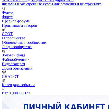
Фильмы и электронные курсы для обучения и инструктажа
Форум
Форум
Правила форума
Приглашаем авторов
ССОТ
О сообществе
Обновления в сообществе
Люди сообщества
Золотой фонд
Файлообменник
Видеогалерея
Доска объявлений
CHAT-OT
Календарь событий
Игры для СОТов