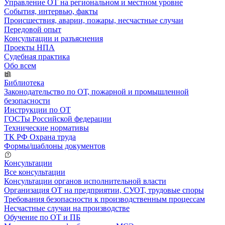
Управление ОТ на региональном и местном уровне
События, интервью, факты
Происшествия, аварии, пожары, несчастные случаи
Передовой опыт
Консультации и разъяснения
Проекты НПА
Судебная практика
Обо всем
Библиотека
Законодательство по ОТ, пожарной и промышленной
безопасности
Инструкции по ОТ
ГОСТы Российской федерации
Технические нормативы
ТК РФ Охрана труда
Формы/шаблоны документов
Консультации
Все консультации
Консультации органов исполнительной власти
Организация ОТ на предприятии, СУОТ, трудовые споры
Требования безопасности к производственным процессам
Несчастные случаи на производстве
Обучение по ОТ и ПБ