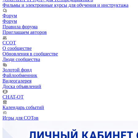
Фильмы и электронные курсы для обучения и инструктажа
Форум
Форум
Правила форума
Приглашаем авторов
ССОТ
О сообществе
Обновления в сообществе
Люди сообщества
Золотой фонд
Файлообменник
Видеогалерея
Доска объявлений
CHAT-OT
Календарь событий
Игры для СОТов