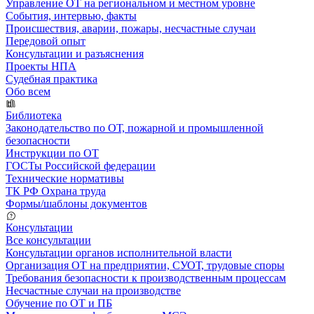
Управление ОТ на региональном и местном уровне
События, интервью, факты
Происшествия, аварии, пожары, несчастные случаи
Передовой опыт
Консультации и разъяснения
Проекты НПА
Судебная практика
Обо всем
Библиотека
Законодательство по ОТ, пожарной и промышленной
безопасности
Инструкции по ОТ
ГОСТы Российской федерации
Технические нормативы
ТК РФ Охрана труда
Формы/шаблоны документов
Консультации
Все консультации
Консультации органов исполнительной власти
Организация ОТ на предприятии, СУОТ, трудовые споры
Требования безопасности к производственным процессам
Несчастные случаи на производстве
Обучение по ОТ и ПБ