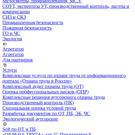
Медосмотры, профзаболевания, МСЭ.
СОУТ, экспертиза УТ, производственный контроль, льготы и
компенсации
СИЗ и СКЗ
Промышленная безопасность
Пожарная безопасность
ГО и ЧС
Экология
Агрегатор
Агрегатор
Для партнеров
Услуги
Комплексные услуги по охране труда от информационного
портала «Охрана труда в России»
Комплексный аудит охраны труда (ОТ)
Оценка профессиональных рисков (ОПР)
Комплексные решения аутсорсинга охраны труда
Производственный контроль (ПК)
Специальная оценка условий труда
Разработка документов по ОТ, ПБ, ЭБ, ЧС
Экологический аутсорсинг
Soft по ОТ и ПБ
«ОХРАНА ТРУДА» для 1С:Предприятия 8