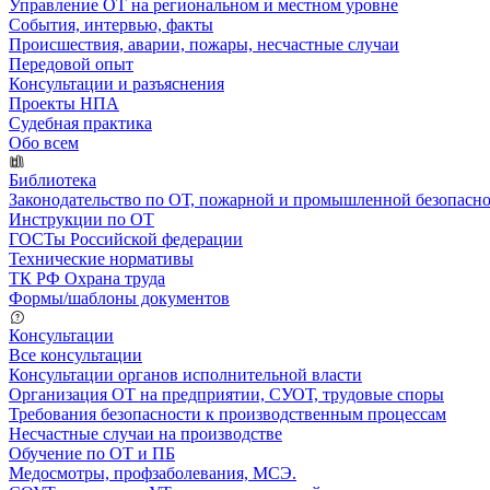
Управление ОТ на региональном и местном уровне
События, интервью, факты
Происшествия, аварии, пожары, несчастные случаи
Передовой опыт
Консультации и разъяснения
Проекты НПА
Судебная практика
Обо всем
Библиотека
Законодательство по ОТ, пожарной и промышленной безопасн
Инструкции по ОТ
ГОСТы Российской федерации
Технические нормативы
ТК РФ Охрана труда
Формы/шаблоны документов
Консультации
Все консультации
Консультации органов исполнительной власти
Организация ОТ на предприятии, СУОТ, трудовые споры
Требования безопасности к производственным процессам
Несчастные случаи на производстве
Обучение по ОТ и ПБ
Медосмотры, профзаболевания, МСЭ.