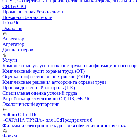
СОУТ, экспертиза УТ, производственный контроль, льготы и 
СИЗ и СКЗ
Промышленная безопасность
Пожарная безопасность
ГО и ЧС
Экология
Агрегатор
Агрегатор
Для партнеров
Услуги
Комплексные услуги по охране труда от информационного порт
Комплексный аудит охраны труда (ОТ)
Оценка профессиональных рисков (ОПР)
Комплексные решения аутсорсинга охраны труда
Производственный контроль (ПК)
Специальная оценка условий труда
Разработка документов по ОТ, ПБ, ЭБ, ЧС
Экологический аутсорсинг
Soft по ОТ и ПБ
«ОХРАНА ТРУДА» для 1С:Предприятия 8
Фильмы и электронные курсы для обучения и инструктажа
Форум