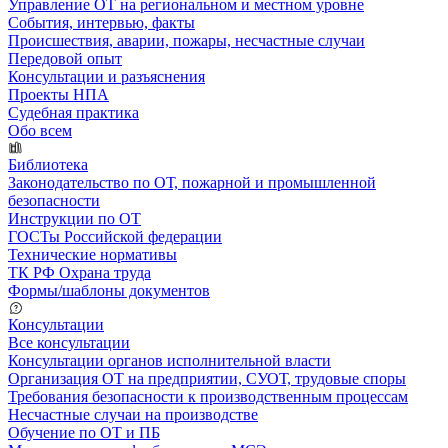
Управление ОТ на региональном и местном уровне
События, интервью, факты
Происшествия, аварии, пожары, несчастные случаи
Передовой опыт
Консультации и разъяснения
Проекты НПА
Судебная практика
Обо всем
Библиотека
Законодательство по ОТ, пожарной и промышленной
безопасности
Инструкции по ОТ
ГОСТы Российской федерации
Технические нормативы
ТК РФ Охрана труда
Формы/шаблоны документов
Консультации
Все консультации
Консультации органов исполнительной власти
Организация ОТ на предприятии, СУОТ, трудовые споры
Требования безопасности к производственным процессам
Несчастные случаи на производстве
Обучение по ОТ и ПБ