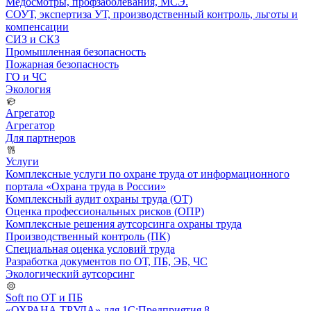
Медосмотры, профзаболевания, МСЭ.
СОУТ, экспертиза УТ, производственный контроль, льготы и
компенсации
СИЗ и СКЗ
Промышленная безопасность
Пожарная безопасность
ГО и ЧС
Экология
Агрегатор
Агрегатор
Для партнеров
Услуги
Комплексные услуги по охране труда от информационного
портала «Охрана труда в России»
Комплексный аудит охраны труда (ОТ)
Оценка профессиональных рисков (ОПР)
Комплексные решения аутсорсинга охраны труда
Производственный контроль (ПК)
Специальная оценка условий труда
Разработка документов по ОТ, ПБ, ЭБ, ЧС
Экологический аутсорсинг
Soft по ОТ и ПБ
«ОХРАНА ТРУДА» для 1С:Предприятия 8