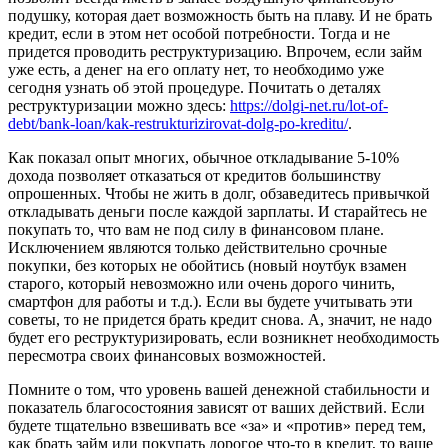
подушку, которая дает возможность быть на плаву. И не брать
кредит, если в этом нет особой потребности. Тогда и не
придется проводить реструктуризацию. Впрочем, если займ
уже есть, а денег на его оплату нет, то необходимо уже
сегодня узнать об этой процедуре. Почитать о деталях
реструктуризации можно здесь:
https://dolgi-net.ru/lot-of-
debt/bank-loan/kak-restrukturizirovat-dolg-po-kreditu/
.
Как показал опыт многих, обычное откладывание 5-10%
дохода позволяет отказаться от кредитов большинству
опрошенных. Чтобы не жить в долг, обзаведитесь привычкой
откладывать деньги после каждой зарплаты. И старайтесь не
покупать то, что вам не под силу в финансовом плане.
Исключением являются только действительно срочные
покупки, без которых не обойтись (новый ноутбук взамен
старого, который невозможно или очень дорого чинить,
смартфон для работы и т.д.). Если вы будете учитывать эти
советы, то не придется брать кредит снова. А, значит, не надо
будет его реструктуризировать, если возникнет необходимость
пересмотра своих финансовых возможностей.
Помните о том, что уровень вашей денежной стабильности и
показатель благосостояния зависят от ваших действий. Если
будете тщательно взвешивать все «за» и «против» перед тем,
как брать займ или покупать дорогое что-то в кредит, то ваше