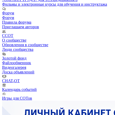
Фильмы и электронные курсы для обучения и инструктажа
Форум
Форум
Правила форума
Приглашаем авторов
ССОТ
О сообществе
Обновления в сообществе
Люди сообщества
Золотой фонд
Файлообменник
Видеогалерея
Доска объявлений
CHAT-OT
Календарь событий
Игры для СОТов