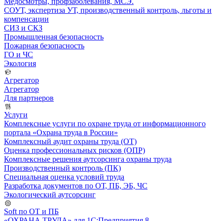
Медосмотры, профзаболевания, МСЭ.
СОУТ, экспертиза УТ, производственный контроль, льготы и
компенсации
СИЗ и СКЗ
Промышленная безопасность
Пожарная безопасность
ГО и ЧС
Экология
Агрегатор
Агрегатор
Для партнеров
Услуги
Комплексные услуги по охране труда от информационного
портала «Охрана труда в России»
Комплексный аудит охраны труда (ОТ)
Оценка профессиональных рисков (ОПР)
Комплексные решения аутсорсинга охраны труда
Производственный контроль (ПК)
Специальная оценка условий труда
Разработка документов по ОТ, ПБ, ЭБ, ЧС
Экологический аутсорсинг
Soft по ОТ и ПБ
«ОХРАНА ТРУДА» для 1С:Предприятия 8