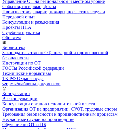
Управление ОТ на региональном и местном уровне
События, интервью, факты
Происшествия, аварии, пожары, несчастные случаи
Передовой опыт
Консультации и разъяснения
Проекты НПА
Судебная практика
Обо всем
Библиотека
Законодательство по ОТ, пожарной и промышленной
безопасности
Инструкции по ОТ
ГОСТы Российской федерации
Технические нормативы
ТК РФ Охрана труда
Формы/шаблоны документов
Консультации
Все консультации
Консультации органов исполнительной власти
Организация ОТ на предприятии, СУОТ, трудовые споры
Требования безопасности к производственным процессам
Несчастные случаи на производстве
Обучение по ОТ и ПБ