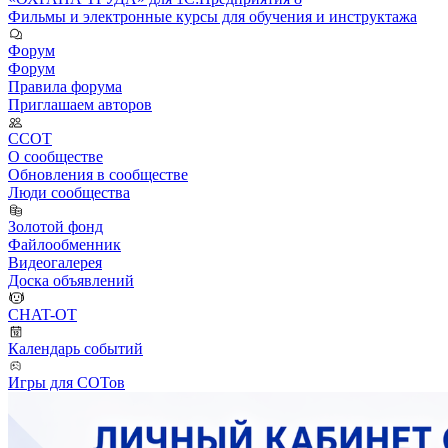
Фильмы и электронные курсы для обучения и инструктажа
Форум
Форум
Правила форума
Приглашаем авторов
ССОТ
О сообществе
Обновления в сообществе
Люди сообщества
Золотой фонд
Файлообменник
Видеогалерея
Доска объявлений
CHAT-OT
Календарь событий
Игры для СОТов