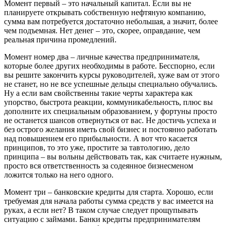
Момент первый – это начальный капитал. Если вы не
планируете открывать собственную нефтяную компанию,
сумма вам потребуется достаточно небольшая, а значит, более
чем подъемная. Нет денег – это, скорее, оправдание, чем
реальная причина промедлений.
Момент номер два – личные качества предпринимателя,
которые более других необходимы в работе. Бесспорно, если
вы решите закончить курсы руководителей, хуже вам от этого
не станет, но не все успешные дельцы специально обучались.
Ну а если вам свойственны такие черты характера как
упорство, быстрота реакции, коммуникабельность, плюс вы
дополните их специальным образованием, у фортуны просто
не останется шансов отвернуться от вас. Не достичь успеха и
без острого желания иметь свой бизнес и постоянно работать
над повышением его прибыльности. А вот что касается
принципов, то это уже, простите за тавтологию, дело
принципа – вы вольны действовать так, как считаете нужным,
просто вся ответственность за содеянное бизнесменом
ложится только на него одного.
Момент три – банковские кредиты для старта. Хорошо, если
требуемая для начала работы сумма средств у вас имеется на
руках, а если нет? В таком случае следует прощупывать
ситуацию с займами. Банки кредиты предпринимателям