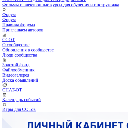
Фильмы и электронные курсы для обучения и инструктажа
Форум
Форум
Правила форума
Приглашаем авторов
ССОТ
О сообществе
Обновления в сообществе
Люди сообщества
Золотой фонд
Файлообменник
Видеогалерея
Доска объявлений
CHAT-OT
Календарь событий
Игры для СОТов