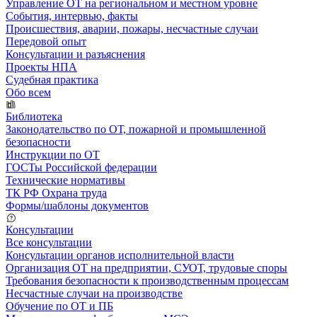
Управление ОТ на региональном и местном уровне
События, интервью, факты
Происшествия, аварии, пожары, несчастные случаи
Передовой опыт
Консультации и разъяснения
Проекты НПА
Судебная практика
Обо всем
Библиотека
Законодательство по ОТ, пожарной и промышленной
безопасности
Инструкции по ОТ
ГОСТы Российской федерации
Технические нормативы
ТК РФ Охрана труда
Формы/шаблоны документов
Консультации
Все консультации
Консультации органов исполнительной власти
Организация ОТ на предприятии, СУОТ, трудовые споры
Требования безопасности к производственным процессам
Несчастные случаи на производстве
Обучение по ОТ и ПБ