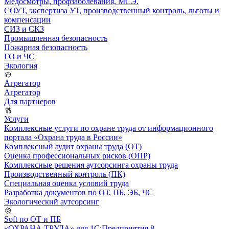
Медосмотры, профзаболевания, МСЭ.
СОУТ, экспертиза УТ, производственный контроль, льготы и
компенсации
СИЗ и СКЗ
Промышленная безопасность
Пожарная безопасность
ГО и ЧС
Экология
Агрегатор
Агрегатор
Для партнеров
Услуги
Комплексные услуги по охране труда от информационного
портала «Охрана труда в России»
Комплексный аудит охраны труда (ОТ)
Оценка профессиональных рисков (ОПР)
Комплексные решения аутсорсинга охраны труда
Производственный контроль (ПК)
Специальная оценка условий труда
Разработка документов по ОТ, ПБ, ЭБ, ЧС
Экологический аутсорсинг
Soft по ОТ и ПБ
«ОХРАНА ТРУДА» для 1С:Предприятия 8