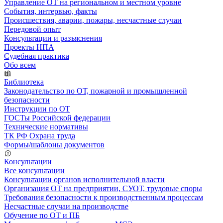
Управление ОТ на региональном и местном уровне
События, интервью, факты
Происшествия, аварии, пожары, несчастные случаи
Передовой опыт
Консультации и разъяснения
Проекты НПА
Судебная практика
Обо всем
Библиотека
Законодательство по ОТ, пожарной и промышленной
безопасности
Инструкции по ОТ
ГОСТы Российской федерации
Технические нормативы
ТК РФ Охрана труда
Формы/шаблоны документов
Консультации
Все консультации
Консультации органов исполнительной власти
Организация ОТ на предприятии, СУОТ, трудовые споры
Требования безопасности к производственным процессам
Несчастные случаи на производстве
Обучение по ОТ и ПБ