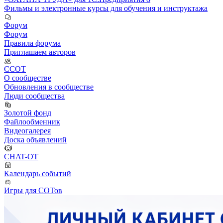
Фильмы и электронные курсы для обучения и инструктажа
Форум
Форум
Правила форума
Приглашаем авторов
ССОТ
О сообществе
Обновления в сообществе
Люди сообщества
Золотой фонд
Файлообменник
Видеогалерея
Доска объявлений
CHAT-OT
Календарь событий
Игры для СОТов