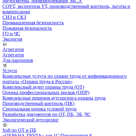
Медосмотры, профзаболевания, МСЭ.
СОУТ, экспертиза УТ, производственный контроль, льготы и
компенсации
СИЗ и СКЗ
Промышленная безопасность
Пожарная безопасность
ГО и ЧС
Экология
Агрегатор
Агрегатор
Для партнеров
Услуги
Комплексные услуги по охране труда от информационного
портала «Охрана труда в России»
Комплексный аудит охраны труда (ОТ)
Оценка профессиональных рисков (ОПР)
Комплексные решения аутсорсинга охраны труда
Производственный контроль (ПК)
Специальная оценка условий труда
Разработка документов по ОТ, ПБ, ЭБ, ЧС
Экологический аутсорсинг
Soft по ОТ и ПБ
«ОХРАНА ТРУДА» для 1С:Предприятия 8