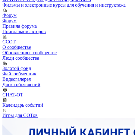
Фильмы и электронные курсы для обучения и инструктажа
Форум
Форум
Правила форума
Приглашаем авторов
ССОТ
О сообществе
Обновления в сообществе
Люди сообщества
Золотой фонд
Файлообменник
Видеогалерея
Доска объявлений
CHAT-OT
Календарь событий
Игры для СОТов