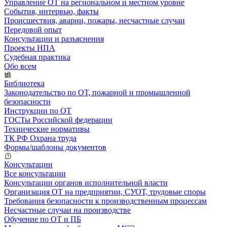
Управление ОТ на региональном и местном уровне
События, интервью, факты
Происшествия, аварии, пожары, несчастные случаи
Передовой опыт
Консультации и разъяснения
Проекты НПА
Судебная практика
Обо всем
Библиотека
Законодательство по ОТ, пожарной и промышленной
безопасности
Инструкции по ОТ
ГОСТы Российской федерации
Технические нормативы
ТК РФ Охрана труда
Формы/шаблоны документов
Консультации
Все консультации
Консультации органов исполнительной власти
Организация ОТ на предприятии, СУОТ, трудовые споры
Требования безопасности к производственным процессам
Несчастные случаи на производстве
Обучение по ОТ и ПБ