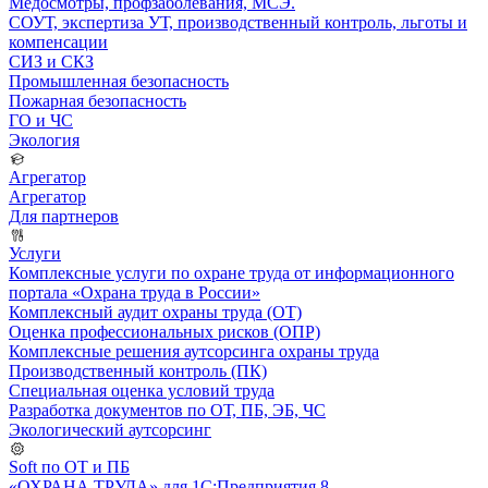
Медосмотры, профзаболевания, МСЭ.
СОУТ, экспертиза УТ, производственный контроль, льготы и
компенсации
СИЗ и СКЗ
Промышленная безопасность
Пожарная безопасность
ГО и ЧС
Экология
Агрегатор
Агрегатор
Для партнеров
Услуги
Комплексные услуги по охране труда от информационного
портала «Охрана труда в России»
Комплексный аудит охраны труда (ОТ)
Оценка профессиональных рисков (ОПР)
Комплексные решения аутсорсинга охраны труда
Производственный контроль (ПК)
Специальная оценка условий труда
Разработка документов по ОТ, ПБ, ЭБ, ЧС
Экологический аутсорсинг
Soft по ОТ и ПБ
«ОХРАНА ТРУДА» для 1С:Предприятия 8