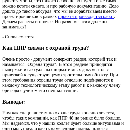
рушатся мосты, это никого особо не волнует. То же самое
можно кстати сказать и про рабочую документацию. Дело
дошло до такого абсурда, что мы ее дорабатываем вместо
проектировщиков в рамках
проекта производства работ
.
Делаем расчеты и прочее. Но разве мы этим должны
заниматься?
- Снова смеется.
Как ППР связан с охраной труда?
Очень просто - документ содержит раздел, который так и
называется "Охрана труда". В этом разделе приводятся
выдержки из актуальных нормативных документов с
привязкой к существующему строительному объекту. При
этом требования охраны труда отдельно подбираются к
каждому технологическому этапу работ и к каждому члену
бригады с учетом его специализации.
Выводы:
Нам как специалистам по охране труда конечно хочется,
чтобы таких компаний, как ППР 48 на рынке было больше.
Мы надеемся, что у наших коллег будет больше энтузиазма и
они смогут реализовать намеченные планы, помогая