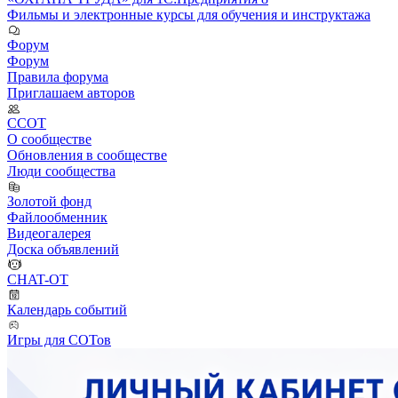
Фильмы и электронные курсы для обучения и инструктажа
Форум
Форум
Правила форума
Приглашаем авторов
ССОТ
О сообществе
Обновления в сообществе
Люди сообщества
Золотой фонд
Файлообменник
Видеогалерея
Доска объявлений
CHAT-OT
Календарь событий
Игры для СОТов