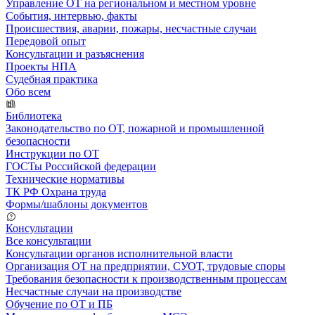
Управление ОТ на региональном и местном уровне
События, интервью, факты
Происшествия, аварии, пожары, несчастные случаи
Передовой опыт
Консультации и разъяснения
Проекты НПА
Судебная практика
Обо всем
Библиотека
Законодательство по ОТ, пожарной и промышленной
безопасности
Инструкции по ОТ
ГОСТы Российской федерации
Технические нормативы
ТК РФ Охрана труда
Формы/шаблоны документов
Консультации
Все консультации
Консультации органов исполнительной власти
Организация ОТ на предприятии, СУОТ, трудовые споры
Требования безопасности к производственным процессам
Несчастные случаи на производстве
Обучение по ОТ и ПБ