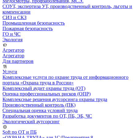
Медосмотры, профзаболевания, МСЭ.
СОУТ, экспертиза УТ, производственный контроль, льготы и
компенсации
СИЗ и СКЗ
Промышленная безопасность
Пожарная безопасность
ГО и ЧС
Экология
Агрегатор
Агрегатор
Для партнеров
Услуги
Комплексные услуги по охране труда от информационного
портала «Охрана труда в России»
Комплексный аудит охраны труда (ОТ)
Оценка профессиональных рисков (ОПР)
Комплексные решения аутсорсинга охраны труда
Производственный контроль (ПК)
Специальная оценка условий труда
Разработка документов по ОТ, ПБ, ЭБ, ЧС
Экологический аутсорсинг
Soft по ОТ и ПБ
«ОХРАНА ТРУДА» для 1С:Предприятия 8