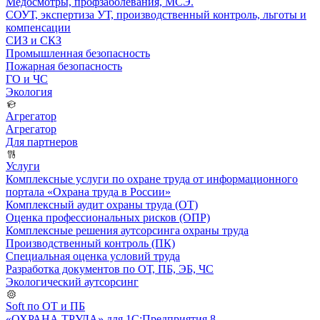
Медосмотры, профзаболевания, МСЭ.
СОУТ, экспертиза УТ, производственный контроль, льготы и
компенсации
СИЗ и СКЗ
Промышленная безопасность
Пожарная безопасность
ГО и ЧС
Экология
Агрегатор
Агрегатор
Для партнеров
Услуги
Комплексные услуги по охране труда от информационного
портала «Охрана труда в России»
Комплексный аудит охраны труда (ОТ)
Оценка профессиональных рисков (ОПР)
Комплексные решения аутсорсинга охраны труда
Производственный контроль (ПК)
Специальная оценка условий труда
Разработка документов по ОТ, ПБ, ЭБ, ЧС
Экологический аутсорсинг
Soft по ОТ и ПБ
«ОХРАНА ТРУДА» для 1С:Предприятия 8