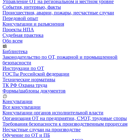
Управление ОТ на региональном и местном уровне
События, интервью, факты
Происшествия, аварии, пожары, несчастные случаи
Передовой опыт
Консультации и разъяснения
Проекты НПА
Судебная практика
Обо всем
Библиотека
Законодательство по ОТ, пожарной и промышленной
безопасности
Инструкции по ОТ
ГОСТы Российской федерации
Технические нормативы
ТК РФ Охрана труда
Формы/шаблоны документов
Консультации
Все консультации
Консультации органов исполнительной власти
Организация ОТ на предприятии, СУОТ, трудовые споры
Требования безопасности к производственным процессам
Несчастные случаи на производстве
Обучение по ОТ и ПБ