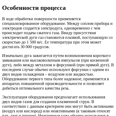
Особенности процесса
В ходе обработки поверхности применяется
специализированное оборудование. Между соплом прибора и
электродов создается электродуга, одновременно с чем
происходит подача сжатого газа. Ввиду присутствия
электрической дуги газ становится плазмой, поступающую со
скоростью до 1 500 м/с. Ее температура при этом может
достигать 30 000 градусов.
Изначально дуга зажигается путем возникновения короткого
замыкания или высоковольтным импульсов (при косвенной
дуге), либо между металлом и форсункой (при прямой дуге). В
последнем случае обычно используют форсунки с одним из
двух видов охлаждения – воздухом или жидкостью.
Оборудование первого типа более надежное, применяется в
аппаратах повышенной производительности и позволяет
добиться оптимального качества реза.
Эксплуатация оборудования предполагает использования
двух видов газов для создания плазменной струи. В
соответствии с данным критерием они могут быть активными
(воздух или кислород) или неактивными (к таковым относят
пар, азот и прочие). Неактивные газы обычно используют в