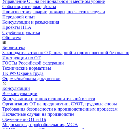
Управление ОТ на региональном и местном уровне
События, интервью, факты
Происшествия, аварии, пожары, несчастные случаи
Передовой опыт
Консультации и разъяснения
Проекты НПА
Судебная практика
Обо всем
Библиотека
Законодательство по ОТ, пожарной и промышленной безопасн
Инструкции по ОТ
ГОСТы Российской федерации
Технические нормативы
ТК РФ Охрана труда
Формы/шаблоны документов
Консультации
Все консультации
Консультации органов исполнительной власти
Организация ОТ на предприятии, СУОТ, трудовые споры
Требования безопасности к производственным процессам
Несчастные случаи на производстве
Обучение по ОТ и ПБ
Медосмотры, профзаболевания, МСЭ.