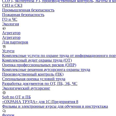
СОУТ, экспертиза УТ, производственный контроль, льготы и 
СИЗ и СКЗ
Промышленная безопасность
Пожарная безопасность
ГО и ЧС
Экология
Агрегатор
Агрегатор
Для партнеров
Услуги
Комплексные услуги по охране труда от информационного порт
Комплексный аудит охраны труда (ОТ)
Оценка профессиональных рисков (ОПР)
Комплексные решения аутсорсинга охраны труда
Производственный контроль (ПК)
Специальная оценка условий труда
Разработка документов по ОТ, ПБ, ЭБ, ЧС
Экологический аутсорсинг
Soft по ОТ и ПБ
«ОХРАНА ТРУДА» для 1С:Предприятия 8
Фильмы и электронные курсы для обучения и инструктажа
Форум