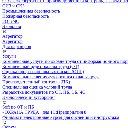
СОУТ, экспертиза УТ, производственный контроль, льготы и 
СИЗ и СКЗ
Промышленная безопасность
Пожарная безопасность
ГО и ЧС
Экология
Агрегатор
Агрегатор
Для партнеров
Услуги
Комплексные услуги по охране труда от информационного порт
Комплексный аудит охраны труда (ОТ)
Оценка профессиональных рисков (ОПР)
Комплексные решения аутсорсинга охраны труда
Производственный контроль (ПК)
Специальная оценка условий труда
Разработка документов по ОТ, ПБ, ЭБ, ЧС
Экологический аутсорсинг
Soft по ОТ и ПБ
«ОХРАНА ТРУДА» для 1С:Предприятия 8
Фильмы и электронные курсы для обучения и инструктажа
Форум