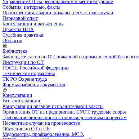
Управление ОТ на региональном и местном уровне
События, интервью, факты
Происшествия, аварии, пожары, несчастные случаи
Передовой опыт
Консультации и разъяснения
Проекты НПА
Судебная практика
Обо всем
Библиотека
Законодательство по ОТ, пожарной и промышленной безопасн
Инструкции по ОТ
ГОСТы Российской федерации
Технические нормативы
ТК РФ Охрана труда
Формы/шаблоны документов
Консультации
Все консультации
Консультации органов исполнительной власти
Организация ОТ на предприятии, СУОТ, трудовые споры
Требования безопасности к производственным процессам
Несчастные случаи на производстве
Обучение по ОТ и ПБ
Медосмотры, профзаболевания, МСЭ.