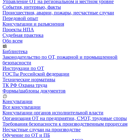
Управление ОТ на региональном и местном уровне
События, интервью, факты
Происшествия, аварии, пожары, несчастные случаи
Передовой опыт
Консультации и разъяснения
Проекты НПА
Судебная практика
Обо всем
Библиотека
Законодательство по ОТ, пожарной и промышленной
безопасности
Инструкции по ОТ
ГОСТы Российской федерации
Технические нормативы
ТК РФ Охрана труда
Формы/шаблоны документов
Консультации
Все консультации
Консультации органов исполнительной власти
Организация ОТ на предприятии, СУОТ, трудовые споры
Требования безопасности к производственным процессам
Несчастные случаи на производстве
Обучение по ОТ и ПБ