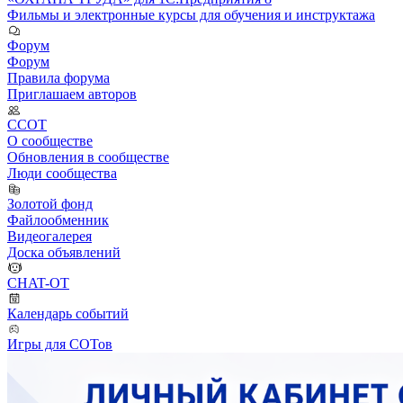
Фильмы и электронные курсы для обучения и инструктажа
Форум
Форум
Правила форума
Приглашаем авторов
ССОТ
О сообществе
Обновления в сообществе
Люди сообщества
Золотой фонд
Файлообменник
Видеогалерея
Доска объявлений
CHAT-OT
Календарь событий
Игры для СОТов