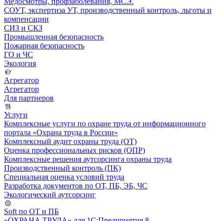
Медосмотры, профзаболевания, МСЭ.
СОУТ, экспертиза УТ, производственный контроль, льготы и
компенсации
СИЗ и СКЗ
Промышленная безопасность
Пожарная безопасность
ГО и ЧС
Экология
Агрегатор
Агрегатор
Для партнеров
Услуги
Комплексные услуги по охране труда от информационного
портала «Охрана труда в России»
Комплексный аудит охраны труда (ОТ)
Оценка профессиональных рисков (ОПР)
Комплексные решения аутсорсинга охраны труда
Производственный контроль (ПК)
Специальная оценка условий труда
Разработка документов по ОТ, ПБ, ЭБ, ЧС
Экологический аутсорсинг
Soft по ОТ и ПБ
«ОХРАНА ТРУДА» для 1С:Предприятия 8