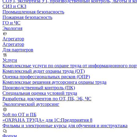
СОУТ, экспертиза УТ, производственный контроль, льготы и 
СИЗ и СКЗ
Промышленная безопасность
Пожарная безопасность
ГО и ЧС
Экология
Агрегатор
Агрегатор
Для партнеров
Услуги
Комплексные услуги по охране труда от информационного порт
Комплексный аудит охраны труда (ОТ)
Оценка профессиональных рисков (ОПР)
Комплексные решения аутсорсинга охраны труда
Производственный контроль (ПК)
Специальная оценка условий труда
Разработка документов по ОТ, ПБ, ЭБ, ЧС
Экологический аутсорсинг
Soft по ОТ и ПБ
«ОХРАНА ТРУДА» для 1С:Предприятия 8
Фильмы и электронные курсы для обучения и инструктажа
Форум