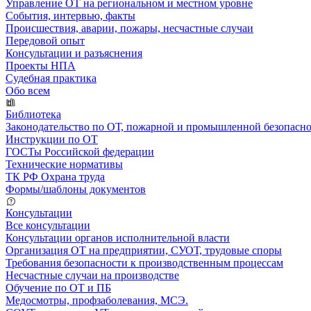
Управление ОТ на региональном и местном уровне
События, интервью, факты
Происшествия, аварии, пожары, несчастные случаи
Передовой опыт
Консультации и разъяснения
Проекты НПА
Судебная практика
Обо всем
Библиотека
Законодательство по ОТ, пожарной и промышленной безопасн
Инструкции по ОТ
ГОСТы Российской федерации
Технические нормативы
ТК РФ Охрана труда
Формы/шаблоны документов
Консультации
Все консультации
Консультации органов исполнительной власти
Организация ОТ на предприятии, СУОТ, трудовые споры
Требования безопасности к производственным процессам
Несчастные случаи на производстве
Обучение по ОТ и ПБ
Медосмотры, профзаболевания, МСЭ.