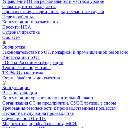
Управление ОТ на региональном и местном уровне
События, интервью, факты
Происшествия, аварии, пожары, несчастные случаи
Передовой опыт
Консультации и разъяснения
Проекты НПА
Судебная практика
Обо всем
Библиотека
Законодательство по ОТ, пожарной и промышленной безопасн
Инструкции по ОТ
ГОСТы Российской федерации
Технические нормативы
ТК РФ Охрана труда
Формы/шаблоны документов
Консультации
Все консультации
Консультации органов исполнительной власти
Организация ОТ на предприятии, СУОТ, трудовые споры
Требования безопасности к производственным процессам
Несчастные случаи на производстве
Обучение по ОТ и ПБ
Медосмотры, профзаболевания, МСЭ.