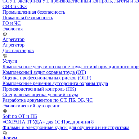
СОУТ, экспертиза УТ, производственный контроль, льготы и 
СИЗ и СКЗ
Промышленная безопасность
Пожарная безопасность
ГО и ЧС
Экология
Агрегатор
Агрегатор
Для партнеров
Услуги
Комплексные услуги по охране труда от информационного порт
Комплексный аудит охраны труда (ОТ)
Оценка профессиональных рисков (ОПР)
Комплексные решения аутсорсинга охраны труда
Производственный контроль (ПК)
Специальная оценка условий труда
Разработка документов по ОТ, ПБ, ЭБ, ЧС
Экологический аутсорсинг
Soft по ОТ и ПБ
«ОХРАНА ТРУДА» для 1С:Предприятия 8
Фильмы и электронные курсы для обучения и инструктажа
Форум