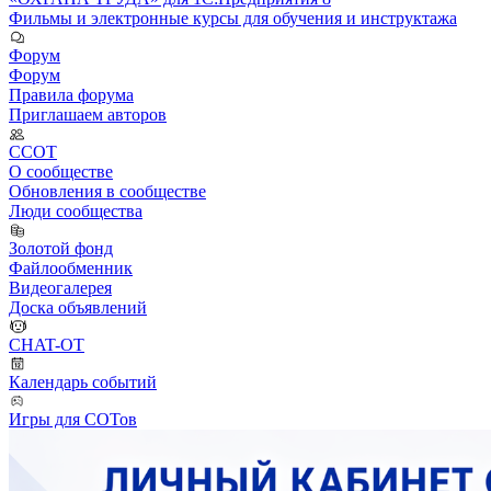
Фильмы и электронные курсы для обучения и инструктажа
Форум
Форум
Правила форума
Приглашаем авторов
ССОТ
О сообществе
Обновления в сообществе
Люди сообщества
Золотой фонд
Файлообменник
Видеогалерея
Доска объявлений
CHAT-OT
Календарь событий
Игры для СОТов