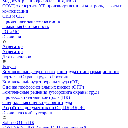
Медосмотры, профзаболевания, МСЭ.
СОУТ, экспертиза УТ, производственный контроль, льготы и
компенсации
СИЗ и СКЗ
Промышленная безопасность
Пожарная безопасность
ГО и ЧС
Экология
Агрегатор
Агрегатор
Для партнеров
Услуги
Комплексные услуги по охране труда от информационного
портала «Охрана труда в России»
Комплексный аудит охраны труда (ОТ)
Оценка профессиональных рисков (ОПР)
Комплексные решения аутсорсинга охраны труда
Производственный контроль (ПК)
Специальная оценка условий труда
Разработка документов по ОТ, ПБ, ЭБ, ЧС
Экологический аутсорсинг
Soft по ОТ и ПБ
«ОХРАНА ТРУДА» для 1С:Предприятия 8