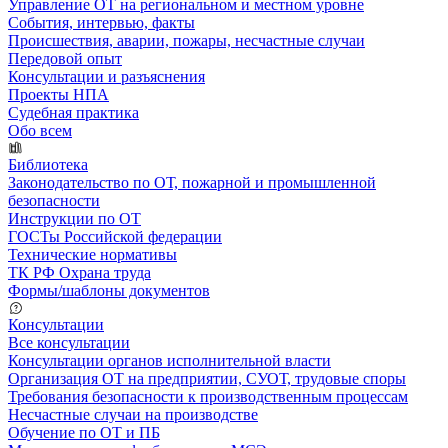
Управление ОТ на региональном и местном уровне
События, интервью, факты
Происшествия, аварии, пожары, несчастные случаи
Передовой опыт
Консультации и разъяснения
Проекты НПА
Судебная практика
Обо всем
Библиотека
Законодательство по ОТ, пожарной и промышленной
безопасности
Инструкции по ОТ
ГОСТы Российской федерации
Технические нормативы
ТК РФ Охрана труда
Формы/шаблоны документов
Консультации
Все консультации
Консультации органов исполнительной власти
Организация ОТ на предприятии, СУОТ, трудовые споры
Требования безопасности к производственным процессам
Несчастные случаи на производстве
Обучение по ОТ и ПБ