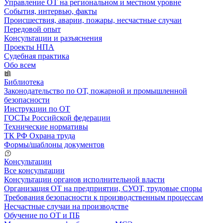
Управление ОТ на региональном и местном уровне
События, интервью, факты
Происшествия, аварии, пожары, несчастные случаи
Передовой опыт
Консультации и разъяснения
Проекты НПА
Судебная практика
Обо всем
Библиотека
Законодательство по ОТ, пожарной и промышленной
безопасности
Инструкции по ОТ
ГОСТы Российской федерации
Технические нормативы
ТК РФ Охрана труда
Формы/шаблоны документов
Консультации
Все консультации
Консультации органов исполнительной власти
Организация ОТ на предприятии, СУОТ, трудовые споры
Требования безопасности к производственным процессам
Несчастные случаи на производстве
Обучение по ОТ и ПБ