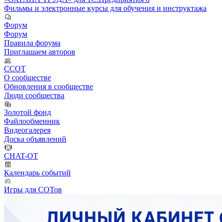
Фильмы и электронные курсы для обучения и инструктажа
Форум
Форум
Правила форума
Приглашаем авторов
ССОТ
О сообществе
Обновления в сообществе
Люди сообщества
Золотой фонд
Файлообменник
Видеогалерея
Доска объявлений
CHAT-OT
Календарь событий
Игры для СОТов