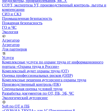
Медосмотры, профзаболевания, МСЭ.
СОУТ, экспертиза УТ, производственный контроль, льготы и
компенсации
СИЗ и СКЗ
Промышленная безопасность
Пожарная безопасность
ГО и ЧС
Экология
Агрегатор
Агрегатор
Для партнеров
Услуги
Комплексные услуги по охране труда от информационного
портала «Охрана труда в России»
Комплексный аудит охраны труда (ОТ)
Оценка профессиональных рисков (ОПР)
Комплексные решения аутсорсинга охраны труда
Производственный контроль (ПК)
Специальная оценка условий труда
Разработка документов по ОТ, ПБ, ЭБ, ЧС
Экологический аутсорсинг
Soft по ОТ и ПБ
«ОХРАНА ТРУДА» для 1С:Предприятия 8