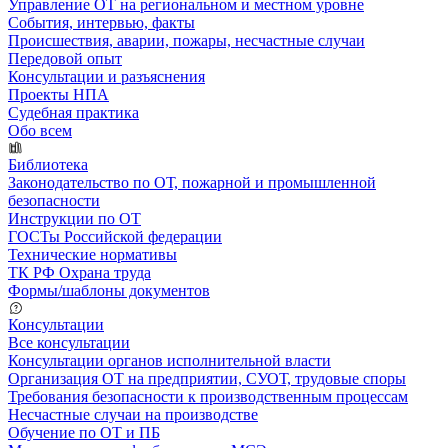
Управление ОТ на региональном и местном уровне
События, интервью, факты
Происшествия, аварии, пожары, несчастные случаи
Передовой опыт
Консультации и разъяснения
Проекты НПА
Судебная практика
Обо всем
Библиотека
Законодательство по ОТ, пожарной и промышленной
безопасности
Инструкции по ОТ
ГОСТы Российской федерации
Технические нормативы
ТК РФ Охрана труда
Формы/шаблоны документов
Консультации
Все консультации
Консультации органов исполнительной власти
Организация ОТ на предприятии, СУОТ, трудовые споры
Требования безопасности к производственным процессам
Несчастные случаи на производстве
Обучение по ОТ и ПБ