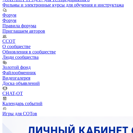
Фильмы и электронные курсы для обучения и инструктажа
Форум
Форум
Правила форума
Приглашаем авторов
ССОТ
О сообществе
Обновления в сообществе
Люди сообщества
Золотой фонд
Файлообменник
Видеогалерея
Доска объявлений
CHAT-OT
Календарь событий
Игры для СОТов