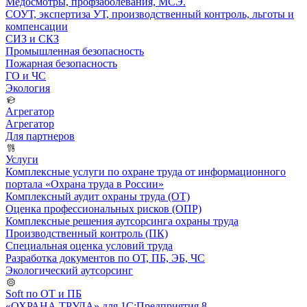
Медосмотры, профзаболевания, МСЭ.
СОУТ, экспертиза УТ, производственный контроль, льготы и
компенсации
СИЗ и СКЗ
Промышленная безопасность
Пожарная безопасность
ГО и ЧС
Экология
Агрегатор
Агрегатор
Для партнеров
Услуги
Комплексные услуги по охране труда от информационного
портала «Охрана труда в России»
Комплексный аудит охраны труда (ОТ)
Оценка профессиональных рисков (ОПР)
Комплексные решения аутсорсинга охраны труда
Производственный контроль (ПК)
Специальная оценка условий труда
Разработка документов по ОТ, ПБ, ЭБ, ЧС
Экологический аутсорсинг
Soft по ОТ и ПБ
«ОХРАНА ТРУДА» для 1С:Предприятия 8