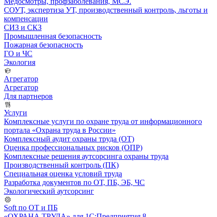
Медосмотры, профзаболевания, МСЭ.
СОУТ, экспертиза УТ, производственный контроль, льготы и
компенсации
СИЗ и СКЗ
Промышленная безопасность
Пожарная безопасность
ГО и ЧС
Экология
Агрегатор
Агрегатор
Для партнеров
Услуги
Комплексные услуги по охране труда от информационного
портала «Охрана труда в России»
Комплексный аудит охраны труда (ОТ)
Оценка профессиональных рисков (ОПР)
Комплексные решения аутсорсинга охраны труда
Производственный контроль (ПК)
Специальная оценка условий труда
Разработка документов по ОТ, ПБ, ЭБ, ЧС
Экологический аутсорсинг
Soft по ОТ и ПБ
«ОХРАНА ТРУДА» для 1С:Предприятия 8