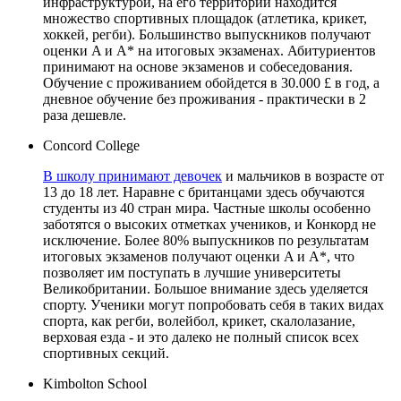
инфраструктурой, на его территории находится
множество спортивных площадок (атлетика, крикет,
хоккей, регби). Большинство выпускников получают
оценки A и А* на итоговых экзаменах. Абитуриентов
принимают на основе экзаменов и собеседования.
Обучение с проживанием обойдется в 30.000 £ в год, а
дневное обучение без проживания - практически в 2
раза дешевле.
Concord College
В школу принимают девочек
и мальчиков в возрасте от
13 до 18 лет. Наравне с британцами здесь обучаются
студенты из 40 стран мира. Частные школы особенно
заботятся о высоких отметках учеников, и Конкорд не
исключение. Более 80% выпускников по результатам
итоговых экзаменов получают оценки A и А*, что
позволяет им поступать в лучшие университеты
Великобритании. Большое внимание здесь уделяется
спорту. Ученики могут попробовать себя в таких видах
спорта, как регби, волейбол, крикет, скалолазание,
верховая езда - и это далеко не полный список всех
спортивных секций.
Kimbolton School