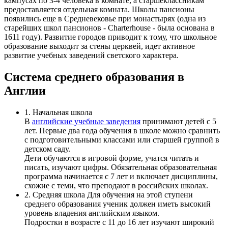
кампусах по 3-4 человека в комнате, а старшеклассникам
предоставляется отдельная комната. Школы пансионы
появились еще в Средневековье при монастырях (одна из
старейших школ пансионов - Charterhouse - была основана в
1611 году). Развитие городов приводит к тому, что школьное
образование выходит за стены церквей, идет активное
развитие учебных заведений светского характера.
Система среднего образования в
Англии
1. Начальная школа
В
английские учебные заведения
принимают детей с 5
лет. Первые два года обучения в школе можно сравнить
с подготовительными классами или старшей группой в
детском саду.
Дети обучаются в игровой форме, учатся читать и
писать, изучают цифры. Обязательная образовательная
программа начинается с 7 лет и включает дисциплины,
схожие с теми, что преподают в российских школах.
2. Средняя школа Для обучения на этой ступени
среднего образования ученик должен иметь высокий
уровень владения английским языком.
Подростки в возрасте с 11 до 16 лет изучают широкий