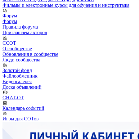
Фильмы и электронные курсы для обучения и инструктажа
Форум
Форум
Правила форума
Приглашаем авторов
ССОТ
О сообществе
Обновления в сообществе
Люди сообщества
Золотой фонд
Файлообменник
Видеогалерея
Доска объявлений
CHAT-OT
Календарь событий
Игры для СОТов