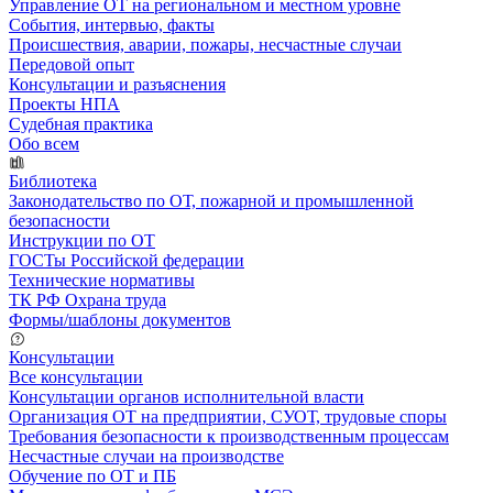
Управление ОТ на региональном и местном уровне
События, интервью, факты
Происшествия, аварии, пожары, несчастные случаи
Передовой опыт
Консультации и разъяснения
Проекты НПА
Судебная практика
Обо всем
Библиотека
Законодательство по ОТ, пожарной и промышленной
безопасности
Инструкции по ОТ
ГОСТы Российской федерации
Технические нормативы
ТК РФ Охрана труда
Формы/шаблоны документов
Консультации
Все консультации
Консультации органов исполнительной власти
Организация ОТ на предприятии, СУОТ, трудовые споры
Требования безопасности к производственным процессам
Несчастные случаи на производстве
Обучение по ОТ и ПБ