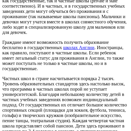
как государственные, так и частные школы (private и state
соответственно). И в частных, и в государственных учебных
заведениях дети могут обучаться без проживания и с
проживание (так называемые школы пансионы). Мальчики и
девочки могут учатся вместе в школах совместного обучения,
либо ходят в специализированную школу для мальчиков или
для девочек.
Граждане имеют возможность получить образование
бесплатно в государственных
школах Англии
. Иностранцы,
как правило, поступают в частные школы. Если ребенок
имеет легальный статус для проживания в Англии, то также
может поступать не только в частные школы, но и в
государственные.
Частных школ в стране насчитывается порядка 2 тысяч.
Уровень образовательных стандартов здесь настолько высок,
что программа в частных школах порой не уступает
университетской. Благодаря небольшому количеству детей в
частных учебных заведениях возможен индивидуальный
подход. От государственных их отличает большое количество
спортивных секций (площадки для хоккея, футбола, тенниса,
гольфа) и творческих кружков (изобразительное искусство,
пение танцы, театральная студия). Каждая четвертая частная
школа представляет собой пансион. Дети здесь проживают в