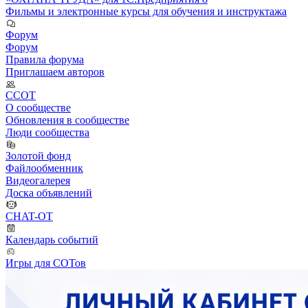
Фильмы и электронные курсы для обучения и инструктажа
Форум
Форум
Правила форума
Приглашаем авторов
ССОТ
О сообществе
Обновления в сообществе
Люди сообщества
Золотой фонд
Файлообменник
Видеогалерея
Доска объявлений
CHAT-OT
Календарь событий
Игры для СОТов