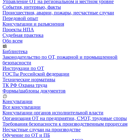
Управление ОТ на региональном и местном уровне
События, интервью, факты
Происшествия, аварии, пожары, несчастные случаи
Передовой опыт
Консультации и разъяснения
Проекты НПА
Судебная практика
Обо всем
Библиотека
Законодательство по ОТ, пожарной и промышленной
безопасности
Инструкции по ОТ
ГОСТы Российской федерации
Технические нормативы
ТК РФ Охрана труда
Формы/шаблоны документов
Консультации
Все консультации
Консультации органов исполнительной власти
Организация ОТ на предприятии, СУОТ, трудовые споры
Требования безопасности к производственным процессам
Несчастные случаи на производстве
Обучение по ОТ и ПБ