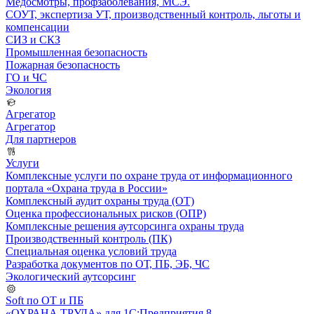
Медосмотры, профзаболевания, МСЭ.
СОУТ, экспертиза УТ, производственный контроль, льготы и
компенсации
СИЗ и СКЗ
Промышленная безопасность
Пожарная безопасность
ГО и ЧС
Экология
Агрегатор
Агрегатор
Для партнеров
Услуги
Комплексные услуги по охране труда от информационного
портала «Охрана труда в России»
Комплексный аудит охраны труда (ОТ)
Оценка профессиональных рисков (ОПР)
Комплексные решения аутсорсинга охраны труда
Производственный контроль (ПК)
Специальная оценка условий труда
Разработка документов по ОТ, ПБ, ЭБ, ЧС
Экологический аутсорсинг
Soft по ОТ и ПБ
«ОХРАНА ТРУДА» для 1С:Предприятия 8