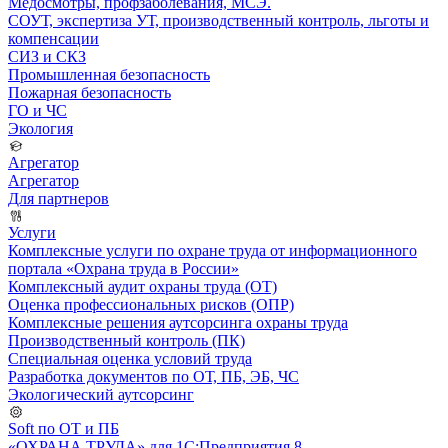
Медосмотры, профзаболевания, МСЭ.
СОУТ, экспертиза УТ, производственный контроль, льготы и
компенсации
СИЗ и СКЗ
Промышленная безопасность
Пожарная безопасность
ГО и ЧС
Экология
Агрегатор
Агрегатор
Для партнеров
Услуги
Комплексные услуги по охране труда от информационного
портала «Охрана труда в России»
Комплексный аудит охраны труда (ОТ)
Оценка профессиональных рисков (ОПР)
Комплексные решения аутсорсинга охраны труда
Производственный контроль (ПК)
Специальная оценка условий труда
Разработка документов по ОТ, ПБ, ЭБ, ЧС
Экологический аутсорсинг
Soft по ОТ и ПБ
«ОХРАНА ТРУДА» для 1С:Предприятия 8