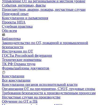
Управление ОТ на региональном и местном уровне
События, интервью, факты
Происшествия, аварии, пожары, несчастные случаи
Передовой опыт
Консультации и разъяснения
Проекты НПА
Судебная практика
Обо всем
Библиотека
Законодательство по ОТ, пожарной и промышленной
безопасности
Инструкции по ОТ
ГОСТы Российской федерации
Технические нормативы
ТК РФ Охрана труда
Формы/шаблоны документов
Консультации
Все консультации
Консультации органов исполнительной власти
Организация ОТ на предприятии, СУОТ, трудовые споры
Требования безопасности к производственным процессам
Несчастные случаи на производстве
Обучение по ОТ и ПБ