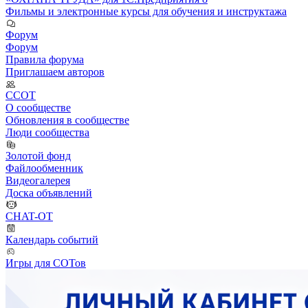
Фильмы и электронные курсы для обучения и инструктажа
Форум
Форум
Правила форума
Приглашаем авторов
ССОТ
О сообществе
Обновления в сообществе
Люди сообщества
Золотой фонд
Файлообменник
Видеогалерея
Доска объявлений
CHAT-OT
Календарь событий
Игры для СОТов